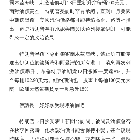
爾木茲海峽，刺激油價4月13日重新升穿每桶100美元 。
面對油價高企，特朗普受訪時罕有承認，直到11月美國
中期選舉前，美國汽油價格都可能持續高企。路透社指
出，這是特朗普罕有承認美國與以色列襲擊伊朗，可能
帶來一定的政治後果。
特朗普早前下令封鎖霍爾木茲海峽，禁止所有船隻
進出伊朗位於波斯灣和阿曼灣的所有港口。消息再次刺
激油價攀升，布倫特原油期貨12日漲幅一度達8%，升
至每桶102.93美元。紐約期油也一度重上每桶100美元大
關，歐洲天然氣期貨更一度急升18%。
伊議長：好好享受現時油價吧
特朗普12日接受霍士新聞台訪問，被問及油價會否
在秋季回落時，他承認油價可能會保持不變，甚至較現
時略高，「價格可能會保持不變，或者略高一些，但應