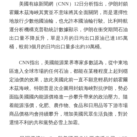
美國有線新聞網（CNN）12日分析指出，伊朗封鎖
霍爾木茲海峽其實並不意味將其全面關閉，而是選擇性
地放行少數他國油輪，也允許本國油輪行駛。比利時航
運分析機構克普勒統計數據顯示，伊朗在衝突期間石油
出口量不降反升，單是3月的日均出口原油已達185萬
桶，較前3個月的日均出口量多出約10萬桶。
CNN指出，美國能源業界專家多數認為，從中東地
區進入全球市場的任何石油，都能在某種程度上起到穩
定油價的效果，故此美國此前一直不願意輕易封鎖霍爾
木茲海峽。特朗普是次企圖用封鎖海峽對抗伊朗，勢必
面臨美國國內能源價格進一步攀升帶來的政治壓力。隨
着能源漲價，化肥、農作物、食品和日用品等下游市場
商品價格均會持續攀升，增加美國民眾生活負擔，對於
選情不利的共和黨勢必雪上加霜。