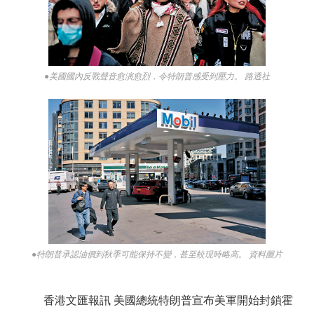
●美國國內反戰聲音愈演愈烈，令特朗普感受到壓力。 路透社
●特朗普承認油價到秋季可能保持不變，甚至較現時略高。 資料圖片
香港文匯報訊 美國總統特朗普宣布美軍開始封鎖霍