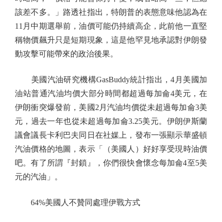
該差不多。」路透社指出，特朗普的表態意味他認為在
11月中期選舉前，油價可能仍持續高企，此前他一直堅
稱物價飆升只是短期現象，這是他罕見地承認對伊朗發
動攻擊可能帶來的政治後果。
美國汽油研究機構GasBuddy統計指出，4月美國加
油站普通汽油均價大部分時間都超過每加侖4美元，在
伊朗衝突爆發前，美國2月汽油均價從未超過每加侖3美
元，過去一年也從未超過每加侖3.25美元。伊朗伊斯蘭
議會議長卡利巴夫同日在社媒上，發布一張顯示華盛頓
汽油價格的地圖，表示「（美國人）好好享受現時油價
吧。有了所謂『封鎖』，你們很快會懷念每加侖4至5美
元的汽油」。
64%美國人不贊同處理伊戰方式