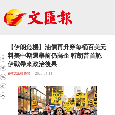
【伊朗危機】油價再升穿每桶百美元
料美中期選舉前仍高企 特朗普首認
伊戰帶來政治後果
2026-04-14
香港文匯報 要聞