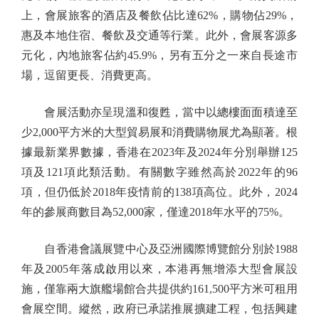
上，會展旅客的酒店及餐飲佔比達62%，購物佔29%，
惠及本地住宿、餐飲及交通等行業。此外，會展客源多
元化，內地旅客佔約45.9%，另有五分之一來自長途市
場，逗留更長、消費更高。
會展活動亦呈現溫和復甦，當中以總樓面面積達至
少2,000平方米的大型貿易展和消費購物展尤為顯著。根
據最新業界數據，香港在2023年及2024年分別舉辦125
項及121項此類活動。有關數字雖然高於2022年的96
項，但仍低於2018年疫情前的138項高位。此外，2024
年的參展商數目為52,000家，僅達2018年水平的75%。
自香港會議展覽中心及亞洲國際博覽館分別於1988
年及2005年落成啟用以來，本港再無增添大型會展設
施，僅靠兩大旗艦場館合共提供約161,500平方米可租用
會展空間。縱然，政府已承諾推展擴建工程，包括興建