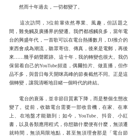
然而十年過去，一切都變了。
這次訪問，3位前輩依然專業、風趣，但話題之
間，難免觸及廣播界的變遷。我們都感觸良多，當年電
台的興盛年代，一首歌可以在電台熱播數月，DJ推介的
東西會成為潮流，聽眾寄信、傳真，後來是電郵，再後
來……幾乎銷聲匿跡。這十年，我的轉變也很大。我仍
保留着自己的YouTube頻道，偶爾拍片、做直播，但作
品不多，與昔日每天開咪高峰的節奏截然不同。正是這
個轉變，讓我清晰地目睹一個時代的終結。
電台的衰落，並非節目質素下降，而是整個生態改
變了。從前，收聽電台需要一部收音機，在家、在車
上、在地盤才能聽到；如今，YouTube、抖音、小紅
書，以及各類應用程式，你想聽什麼便有什麼，無須遷
就時間，無須局限地點，甚至無須理會那是「電台節