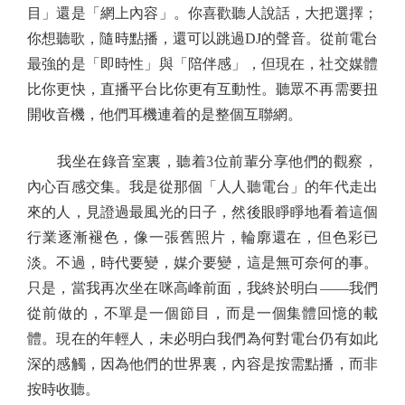
目」還是「網上內容」。你喜歡聽人說話，大把選擇；
你想聽歌，隨時點播，還可以跳過DJ的聲音。從前電台
最強的是「即時性」與「陪伴感」，但現在，社交媒體
比你更快，直播平台比你更有互動性。聽眾不再需要扭
開收音機，他們耳機連着的是整個互聯網。
我坐在錄音室裏，聽着3位前輩分享他們的觀察，
內心百感交集。我是從那個「人人聽電台」的年代走出
來的人，見證過最風光的日子，然後眼睜睜地看着這個
行業逐漸褪色，像一張舊照片，輪廓還在，但色彩已
淡。不過，時代要變，媒介要變，這是無可奈何的事。
只是，當我再次坐在咪高峰前面，我終於明白——我們
從前做的，不單是一個節目，而是一個集體回憶的載
體。現在的年輕人，未必明白我們為何對電台仍有如此
深的感觸，因為他們的世界裏，內容是按需點播，而非
按時收聽。