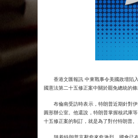
香港文匯報訊 中東戰事令美國政壇陷入空
國憲法第二十五修正案中關於罷免總統的條
布倫南受訪時表示，特朗普近期針對伊朗
圓形辦公室。他還說，特朗普掌握核武庫等
十五修正案的制訂，就是為了對付特朗普。
隨着特朗普言辭愈來愈激烈，國會已有逾