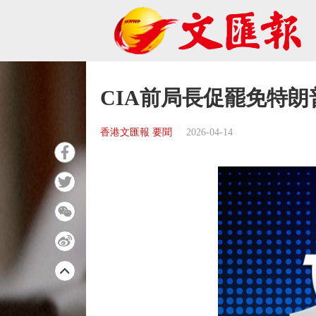
CIA前局長促罷免特朗
香港文匯報 要聞
2026-04-14