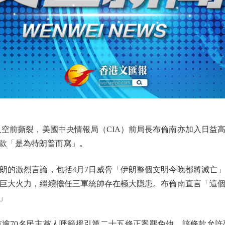
前撕裂，美國中央情報局（CIA）前局長布倫南亦加入日益
款「是為特朗普而寫」。
的激烈言論，包括4月7日威脅「伊朗整個文明今晚都將滅亡」
巨大火力，繼續擔任三軍統帥存在極大隱患。布倫南直言「這
」
70名民主黨人呼籲援引第二十五修正案罷免他，該條款允許