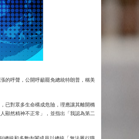
高漲的呼聲，公開呼籲罷免總統特朗普，稱美
，已對眾多生命構成危險，理應讓其離開橢
個人顯然精神不正常」，並指出「我認為第二
副總統和多數內閣成員以總統「無法履行職