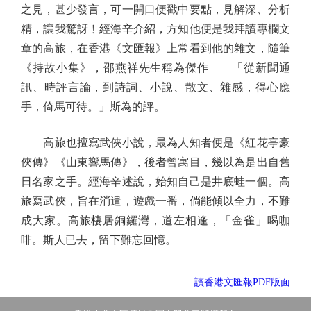
之見，甚少發言，可一開口便戳中要點，見解深、分析
精，讓我驚訝﹗經海辛介紹，方知他便是我拜讀專欄文
章的高旅，在香港《文匯報》上常看到他的雜文，隨筆
《持故小集》，邵燕祥先生稱為傑作——「從新聞通
訊、時評言論，到詩詞、小說、散文、雜感，得心應
手，倚馬可待。」斯為的評。
高旅也擅寫武俠小說，最為人知者便是《紅花亭豪
俠傳》《山東響馬傳》，後者曾寓目，幾以為是出自舊
日名家之手。經海辛述說，始知自己是井底蛙一個。高
旅寫武俠，旨在消遣，遊戲一番，倘能傾以全力，不難
成大家。高旅棲居銅鑼灣，道左相逢，「金雀」喝咖
啡。斯人已去，留下難忘回憶。
讀香港文匯報PDF版面