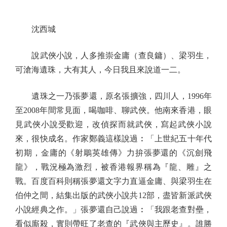
沈西城
說武俠小說，人多推崇金庸（查良鏞）、梁羽生，
可滄海遺珠，大有其人，今日我且來說道一二。
遺珠之一乃張夢還，原名張擴強，四川人，1996年
至2008年間常見面，喝咖啡、聊武俠。他南來香港，眼
見武俠小說受歡迎，改偵探而就武俠，寫起武俠小說
來，很快成名。作家鄭義這樣說過︰「上世紀五十年代
初期，金庸的《射鵰英雄傳》力拚張夢還的《沉劍飛
龍》，戰況極為激烈，被香港報界稱為『龍、雕』之
戰。百度百科則稱張夢還文字力直逼金庸、與梁羽生在
伯仲之間，結集出版的武俠小說共12部，盡皆新派武俠
小說經典之作。」張夢還自己說過︰「我跟老查對壘，
看似廝殺，實則帶旺了老查的『武俠與主歷史』。誰勝