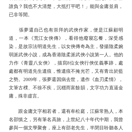
誰負？我也不大清楚，大抵打平吧！」能與金庸並肩，
已非等閒。
張夢還自己也有崇拜的武俠作家，便是江蘇顧明
道，一本《荒江女俠傳》，看得他廢寢忘餐，深受感
染，是故宗法明道先生，以女俠傳奇為主，發揚陰柔婉
弱派武俠小說，成為香港陰柔派武俠小說第一人。他的
力作《青靈八女俠》，描寫8位女俠行俠仗義事跡，處
處都有明道先生遺痕，惟遺痕不掩光芒，又有青出於藍
之勢。2009年，張夢還因病去世，遺作《血刃柔情》，
文筆古樸、不徐不疾，沉穩而富餘韻，文字功力直逼金
庸，殊非虛言。
跟金庸文字相若者，還有牟松庭，江蘇常熟人，本
名邵慎之，另有筆名高旅，上世紀八十年代中期，我曾
參與一個文學聚會，座上有邵老先生，半閉目聆聽各人