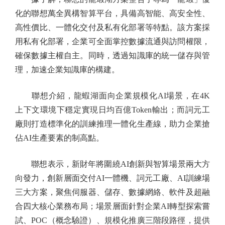
化的聯想萬全異構智算平台，具備高智能、高安全性、
高性價比、一體化交付及私有化部署等特點。該方案採
用私有化部署，企業可全面掌控數據流通與訪問權限，
確保數據主權自主。同時，透過知識庫的統一儲存與管
理，加速企業知識庫的構建。
聯想介紹，龍蝦湖面向企業規模化AI場景，在4K
上下文環境下穩定實現日均百億Token輸出；而詞元工
廠則打造標準化的訓練推理一體化生產線，助力企業搶
佔AI生產要素的制高點。
聯想表示，新財年將圍繞AI創新與智算場景兩大方
向發力，創新層面交付AI一體機、詞元工廠、AI訓練場
三大方案，聚焦伺服器、儲存、數據網絡、軟件及超融
合四大核心業務布局；場景層面針對企業AI轉型探索嘗
試、POC（概念驗證）、規模化推廣三階段路徑，提供