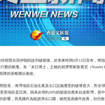
朗普在與伊朗的談判破裂後，於美東時間4月12日宣布，將
的船隻。有「末日博士」之稱的經濟學家魯賓尼（Nouriel R
投降的策略難以奏效。
愈長，海灣地區石油生產及出口設施遭受的破壞愈大，對全球
受害地區是亞洲。因為全球約20%的能源供應來自波斯灣，當
的影響，而美國作為能源淨出口國，雖然貿易條件改善，但仍會