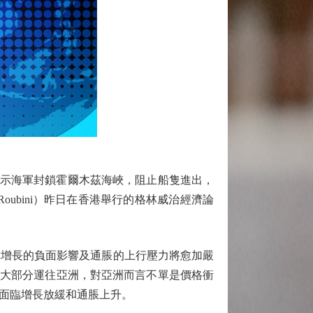
指示海軍封鎖霍爾木茲海峽，阻止船隻進出，
oubini）昨日在香港舉行的格林威治經濟論
增長的負面影響及通脹的上行壓力將愈加嚴
中大部分運往亞洲，對亞洲而言不單是價格衝
面臨增長放緩和通脹上升。