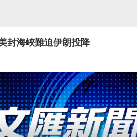
美封海峽難迫伊朗投降