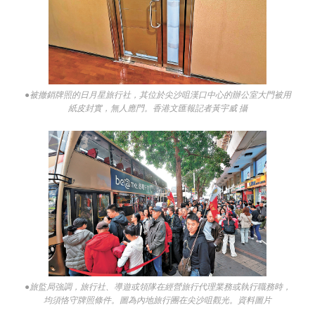
●被撤銷牌照的日月星旅行社，其位於尖沙咀漢口中心的辦公室大門被用
紙皮封實，無人應門。香港文匯報記者黃宇威 攝
●旅監局強調，旅行社、導遊或領隊在經營旅行代理業務或執行職務時，
均須恪守牌照條件。圖為內地旅行團在尖沙咀觀光。資料圖片