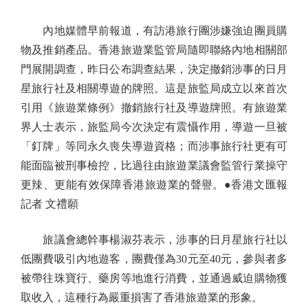
內地媒體早前報道，有訪港旅行團涉嫌強迫團員購
物及推銷產品。香港旅遊業監管局隨即聯絡內地相關部
門展開調查，昨日公布調查結果，決定撤銷涉事的日月
星旅行社及相關導遊的牌照。這是旅監局成立以來首次
引用《旅遊業條例》撤銷旅行社及導遊牌照。有旅遊業
界人士表示，旅監局今次決定有震懾作用，導遊一旦被
「釘牌」等同永久喪失導遊資格；而涉事旅行社更有可
能面臨被刑事檢控，比過往由旅遊業議會監管行業操守
更辣、更能有效保障香港旅遊業的聲譽。●香港文匯報
記者 文禮願
旅議會總幹事楊淑芬表示，涉事的日月星旅行社以
低團費吸引內地遊客，團費僅為30元至40元，參與者多
被帶往珠寶行、藥房等地進行消費，並通過威迫購物獲
取收入，這種行為嚴重損害了香港旅遊業的形象。