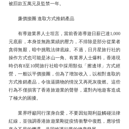
被罰款五萬元及監禁一年。
廉價接團 進取方式推銷產品
有導遊業界人士坦言，當前香港導遊日薪已達1,000
元底薪，本身並無跑業績的壓力，不排除是部分從業者
貪得無厭，暗中挑戰法律底線。不過，日月星旅行社的
操作方式也可能是冰山一角。有業界人士爆料，香港現
時仍有8至10間旅行社暗中採用類似「擦邊球」方式經
營，一般以平價接團，但為了增加收入，以相對進取的
方式推銷產品，令強逼購物的情況又再死灰復燃。這些
行為不僅損害了香港旅遊業的聲譽，還對內地遊客造成
了極大的困擾。
業界呼籲同行潔身自愛，不要因短期利益觸碰法律
紅線，並強調香港旅遊業剛從疫情衝擊中復甦，應珍惜