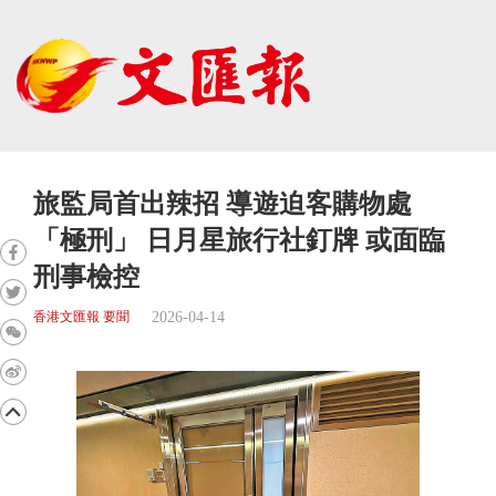
旅監局首出辣招 導遊迫客購物處
「極刑」 日月星旅行社釘牌 或面臨
刑事檢控
2026-04-14
香港文匯報 要聞