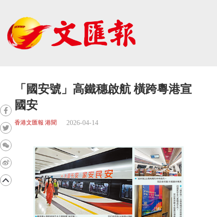
「國安號」高鐵穗啟航 橫跨粵港宣
國安
2026-04-14
香港文匯報 港聞