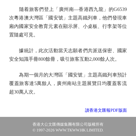
隨着旅客們登上「廣州南—香港西九龍」的G6539
次粵港澳大灣區「國安號」主題高鐵列車，他們發現車
廂內國家安全教育元素在顯示屏、小桌板、行李架等位
置隨處可見。
據統計，此次活動當天志願者們共派送保密、國家
安全知識手冊800餘冊，吸引旅客互動2,000餘人次。
為期一個月的大灣區「國安號」主題高鐵列車預計
覆蓋旅客達5萬餘人，廣州南站主題展覽日均覆蓋客流
超30萬人次。
讀香港文匯報PDF版面
香港大公文匯傳媒集團有限公司版權所有
© 1997-2026 WWW.TKWW.HK LIMITED.