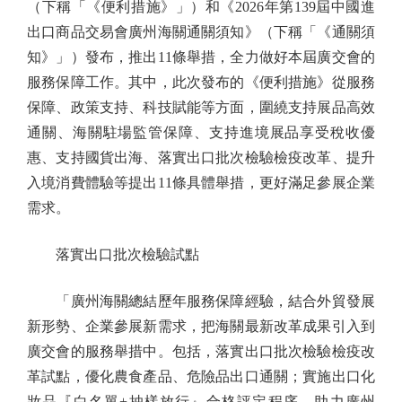
（下稱「《便利措施》」）和《2026年第139屆中國進
出口商品交易會廣州海關通關須知》（下稱「《通關須
知》」）發布，推出11條舉措，全力做好本屆廣交會的
服務保障工作。其中，此次發布的《便利措施》從服務
保障、政策支持、科技賦能等方面，圍繞支持展品高效
通關、海關駐場監管保障、支持進境展品享受稅收優
惠、支持國貨出海、落實出口批次檢驗檢疫改革、提升
入境消費體驗等提出11條具體舉措，更好滿足參展企業
需求。
落實出口批次檢驗試點
「廣州海關總結歷年服務保障經驗，結合外貿發展
新形勢、企業參展新需求，把海關最新改革成果引入到
廣交會的服務舉措中。包括，落實出口批次檢驗檢疫改
革試點，優化農食產品、危險品出口通關；實施出口化
妝品『白名單+抽樣放行』合格評定程序，助力廣州