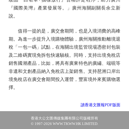
『國際美灣』產業發展等。」廣州海關副關長余立新
說。
值得一提的是，廣交會期間，也是入境消費的高峰
期。為進一步提升入境購物體驗，廣州海關推動離境退
稅「一包一碼」試點，在海關出境監管現場憑密封包裝
及二維碼實現免拆包快速驗核。同時，支持出境免稅店
銷售國潮產品，比如，將具有廣東特色的廣繡、端硯等
非遺和文創產品納入免稅店上架銷售。支持琶洲口岸出
境免稅店在廣交會期間投入運營，豐富境外來賓購物選
擇。
讀香港文匯報PDF版面
香港大公文匯傳媒集團有限公司版權所有
© 1997-2026 WWW.TKWW.HK LIMITED.