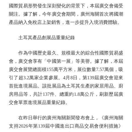
國際貿易形勢發生深刻變化的背景下，本屆廣交會備受
關注。據了解，今年廣交會期間，廣州海關首次將國潮
產品納入免稅店上架銷售，進一步提升入境消費體驗。
土耳其產品創展品重量紀錄
作為中國歷史最久、規模最大的綜合性國際貿易盛
會，廣交會享有「中國第一展」等美譽。據了解，本屆
廣交會展覽總面積155萬平方米，展位數量7.57萬個，吸
引了超3.2萬家企業參展。4月8日，第139屆廣交會迎來
首批進境展品。該批展品為土耳其生產的家居用品、廚
房用品等，共計137件、總重約1.8萬公斤，刷新歷屆廣
交會單票進境展品重量紀錄。
在昨日舉行的廣州海關新聞發布會上，《廣州海關
支持2026年第139屆中國進出口商品交易會便利措施》