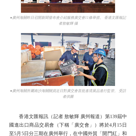
●廣州海關昨日召開新聞發布會介紹服務廣交會11條舉措。 香港文匯報記
者敖敏輝 攝
●廣州海關所屬南沙海關關員近日對廣交會首批進境展品進行監管。 受訪
者供圖
香港文匯報訊（記者 敖敏輝 廣州報道）第139屆中
國進出口商品交易會（下稱「廣交會」）將於4月15日
至5月5日分三期在廣州舉行，在中國外貿「開門紅」和