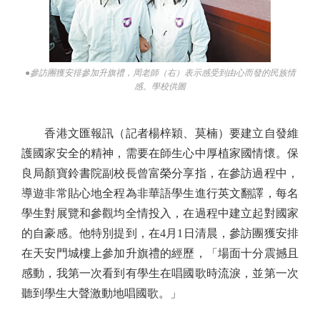
●參訪團獲安排參加升旗禮，周老師（右）表示感受到由心而發的民族情
感。學校供圖
香港文匯報訊（記者楊梓穎、莫楠）要建立自發維
護國家安全的精神，需要在師生心中厚植家國情懷。保
良局顏寶鈴書院副校長曾富榮分享指，在參訪過程中，
導遊非常貼心地全程為非華語學生進行英文翻譯，每名
學生對展覽和參觀均全情投入，在過程中建立起對國家
的自豪感。他特別提到，在4月1日清晨，參訪團獲安排
在天安門城樓上參加升旗禮的經歷，「場面十分震撼且
感動，我第一次看到有學生在唱國歌時流淚，並第一次
聽到學生大聲激動地唱國歌。」