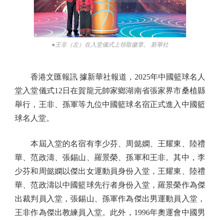
●王非（左）在入堂儀式上領取徽章。 新華社
香港文匯報訊 據新華社報道，2025年中國籃球名人
堂入堂儀式12日在賀龍元帥家鄉湖南省張家界市桑植縣
舉行，王非、孫軍等九位中國籃球名宿正式進入中國籃
球名人堂。
本屆入堂的名宿有李少芬、周懿嫻、王耀東、陸禮
華、范政濤、張錫山、羅景榮、孫軍和王非。其中，李
少芬和周懿嫻以傑出女運動員身份入堂，王耀東、陸禮
華、范政濤以中國籃球先行者身份入堂，羅景榮作為傑
出裁判員入堂，張錫山、孫軍作為傑出男運動員入堂，
王非作為傑出教練員入堂。此外，1996年奧運會中國男