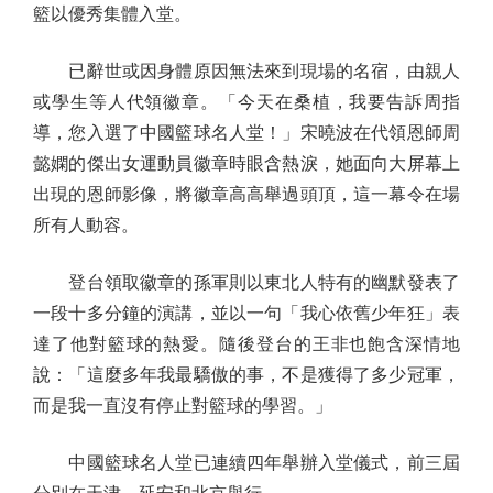
籃以優秀集體入堂。
已辭世或因身體原因無法來到現場的名宿，由親人
或學生等人代領徽章。「今天在桑植，我要告訴周指
導，您入選了中國籃球名人堂！」宋曉波在代領恩師周
懿嫻的傑出女運動員徽章時眼含熱淚，她面向大屏幕上
出現的恩師影像，將徽章高高舉過頭頂，這一幕令在場
所有人動容。
登台領取徽章的孫軍則以東北人特有的幽默發表了
一段十多分鐘的演講，並以一句「我心依舊少年狂」表
達了他對籃球的熱愛。隨後登台的王非也飽含深情地
說：「這麼多年我最驕傲的事，不是獲得了多少冠軍，
而是我一直沒有停止對籃球的學習。」
中國籃球名人堂已連續四年舉辦入堂儀式，前三屆