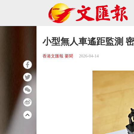
小型無人車遙距監測 
香港文匯報 要聞
2026-04-14