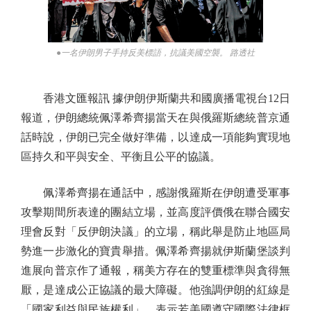
●一名伊朗男子手持反美標語，抗議美國空襲。 路透社
香港文匯報訊 據伊朗伊斯蘭共和國廣播電視台12日
報道，伊朗總統佩澤希齊揚當天在與俄羅斯總統普京通
話時說，伊朗已完全做好準備，以達成一項能夠實現地
區持久和平與安全、平衡且公平的協議。
佩澤希齊揚在通話中，感謝俄羅斯在伊朗遭受軍事
攻擊期間所表達的團結立場，並高度評價俄在聯合國安
理會反對「反伊朗決議」的立場，稱此舉是防止地區局
勢進一步激化的寶貴舉措。佩澤希齊揚就伊斯蘭堡談判
進展向普京作了通報，稱美方存在的雙重標準與貪得無
厭，是達成公正協議的最大障礙。他強調伊朗的紅線是
「國家利益與民族權利」，表示若美國遵守國際法律框