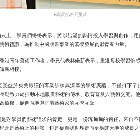
●學員代表呂昊霖
上，學員們紛紛表示，將以飽滿的熱情投入學習與創作，用
的藝術禮讚，為推動中國版畫事業的繁榮發展貢獻青春力量。
港青年藝術工作者，學員代表林樂新表示，重返母校學習倍感
傾囊相授。
受益於央美嚴謹的專業訓練與深厚的學術底蘊，不僅打下了扎
長期致力於推動本地版畫藝術的傳承、教育普及與藝術交流。
為橋樑，促進內地與香港藝術家的互學互鑒。
對學員們藝術追求的肯定，更是一份沉甸甸的責任。來自不
過程既是藝術上的挑戰，也是從自我世界走向更廣闊天地的成長之