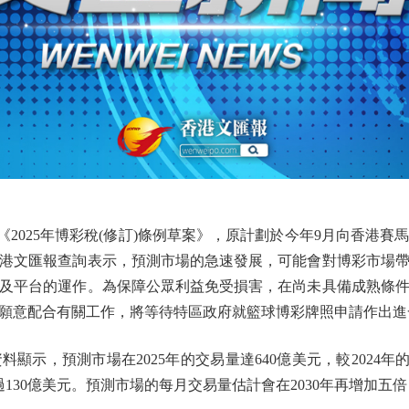
2025年博彩稅(修訂)條例草案》，原計劃於今年9月向香港賽
港文匯報查詢表示，預測市場的急速發展，可能會對博彩市場
及平台的運作。為保障公眾利益免受損害，在尚未具備成熟條
願意配合有關工作，將等待特區政府就籃球博彩牌照申請作出進
預測市場在2025年的交易量達640億美元，較2024年的16
超過130億美元。預測市場的每月交易量估計會在2030年再增加