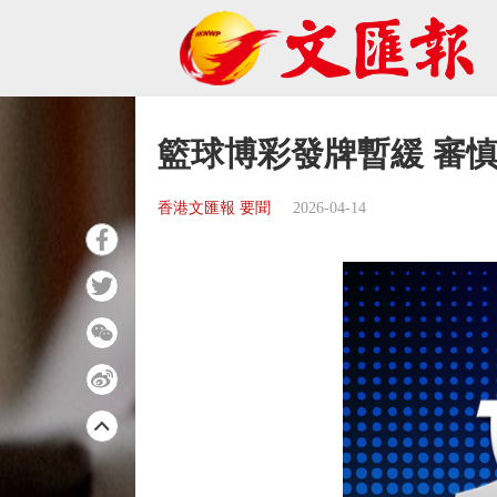
籃球博彩發牌暫緩 審
香港文匯報 要聞
2026-04-14