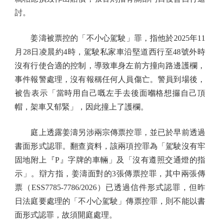
討。
姜濤被票控的「不小心駕駛」罪，指他於2025年11
月28日凌晨約4時，駕駛私家車沿堅道西行至48號外時
沒有行使合適的控制，導致車身左前方撞向路邊護欄，
事件報警處理，沒有報稱任何人員傷亡。警員到場後，
被告表示「當時用自己嘅左手去後面嗰格想攞自己頂
帽，架車又郁緊」，因此撞上了護欄。
庭上透露姜濤另涉兩宗傳票控罪，並已於早前透過
書面形式認罪。翻查資料，該兩項控罪為「駕駛沒有牢
固地附上『P』字牌的車輛」及「沒有遵照交通燈的指
示」。辯方指，姜濤面對的3張傳票控罪，其中兩張傳
票（ESS7785-7786/2026）已透過信件形式認罪，但昨
日法庭要處理的「不小心駕駛」傳票控罪，則不能以書
面形式認罪，故須開庭處理。