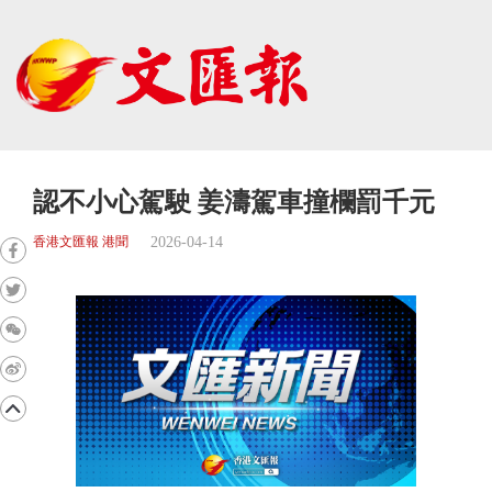
認不小心駕駛 姜濤駕車撞欄罰千元
2026-04-14
香港文匯報 港聞