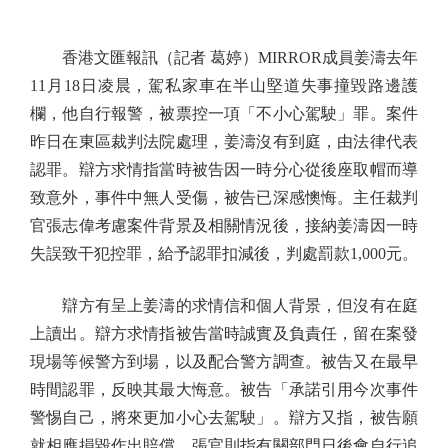
香港文匯報訊（記者 葛婷）MIRROR成員姜濤去年
11月18日凌晨，駕私家車在半山堅道失事撞毀路邊護
欄，他自行報警，被票控一項「不小心駕駛」罪。案件
昨日在東區裁判法院處理，姜濤沒有到庭，由法律代表
認罪。辯方求情指當時被告因一時分心從後座取帽而導
致意外，事件中無人受傷，被告已深感懊悔。主任裁判
官張志偉考慮案件背景及相關情況後，接納姜濤因一時
失誤致干犯控罪，給予認罪扣減後，判處罰款1,000元。
辯方有呈上姜濤的求情信和個人背景，但沒有在庭
上讀出。辯方求情指被告當時誠實及負責任，留在案發
現場等候警方到場，以及配合警方調查。被告又在最早
時間認罪，反映其最大悔意。被告「承諾引用今次事件
警惕自己，將來更加小心去駕駛」。辯方又指，被告願
就相應損毀作出賠償，張官則指有關部門日後會自行追