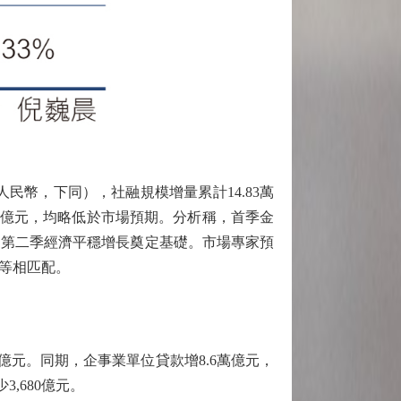
幣，下同），社融規模增量累計14.83萬
23萬億元，均略低於市場預期。分析稱，首季金
為第二季經濟平穩增長奠定基礎。市場專家預
等相匹配。
7億元。同期，企事業單位貸款增8.6萬億元，
,680億元。