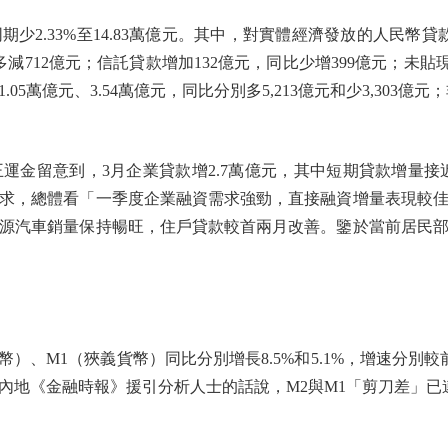
33%至14.83萬億元。其中，對實體經濟發放的人民幣貸款增
減712億元；信託貸款增加132億元，同比少增399億元；未貼現銀
5萬億元、3.54萬億元，同比分別多5,213億元和少3,303億元
留意到，3月企業貸款增2.7萬億元，其中短期貸款增量接近
求，總體看「一季度企業融資需求強勁，直接融資增量表現較
源汽車銷量保持暢旺，住戶貸款較首兩月改善。鑒於當前居民
M1（狹義貨幣）同比分別增長8.5%和5.1%，增速分別較前
點。內地《金融時報》援引分析人士的話說，M2與M1「剪刀差」