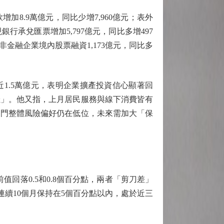
加8.9萬億元，同比少增7,960億元；表外
行承兌匯票增加5,797億元，同比多增497
；非金融企業境內股票融資1,173億元，同比多
1.5萬億元，表明企業擴產投資信心顯著回
佳」。他又指，上月居民服務與線下消費皆有
部門整體風險偏好仍在低位，未來需加大「保
值回落0.5和0.8個百分點，兩者「剪刀差」
已連續10個月保持在5個百分點以內，處於近三