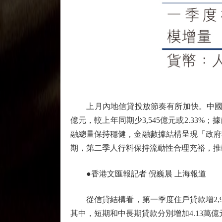
上月內地信貸投放節奏有所加快。中國人民
億元，較上年同期少3,545億元或2.33
融總量保持穩健，金融數據結構呈現「政府
期，第二季人行料保持流動性合理充裕，推
●香港文匯報記者 倪巍晨 上海報道
從信貸結構看，第一季度住戶貸款增2,967
其中，短期和中長期貸款分別增加4.13萬億元