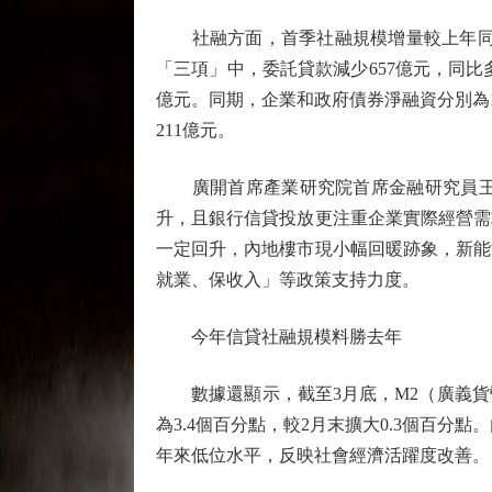
社融方面，首季社融規模增量較上年同期少2.
「三項」中，委託貸款減少657億元，同比多
億元。同期，企業和政府債券淨融資分別為1.0
211億元。
廣開首席產業研究院首席金融研究員王運金
升，且銀行信貸投放更注重企業實際經營需
一定回升，內地樓市現小幅回暖跡象，新能
就業、保收入」等政策支持力度。
今年信貸社融規模料勝去年
數據還顯示，截至3月底，M2（廣義貨幣）、
為3.4個百分點，較2月末擴大0.3個百分
年來低位水平，反映社會經濟活躍度改善。