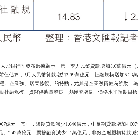
銀行昨發布數據顯示，第一季人民幣貸款增加8.6萬億元（人民
%；據前值估算，3月人民幣貸款增加2.99萬億元，社融規模增加5.
穩、企業強、居民修復」的特點，尤其是企業融資較為強勁，
動社融規模、貨幣供應量增長，與經濟增長、價格水平預期目標
億元，其中，短期貸款減少1,640億元，中長期貸款增加4,60
、5.42萬億元；票據融資減少1.1萬億元，非銀金融機構貸款減少3