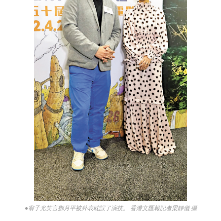
●翁子光笑言鄧月平被外表耽誤了演技。 香港文匯報記者梁靜儀 攝