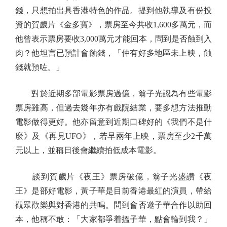
錢，只想拍出具香港特色的作品。提到他執導及有份投
資的賀歲片《金多寶》，票房至今共收1,600多萬元，而
他曾表示票房要收3,000萬元才能回本，問到是否蝕到入
肉？他坦言已預計會蝕錢，「仲有好多地區未上映，蝕
錢就預咗。」
對於近期多部電影票房過億，翁子光認為有些電影
票房雖高，但過去幾年亦有戲院結業，要多想方法推動
電影做得更好。他亦留意到近期口碑好的《我們不是什
麼》及《再見UFO》，若早兩年上映，票房至少2千萬
元以上，並稱日後會繼續拍低成本電影。
談到賀歲片《夜王》票房破億，翁子光盛讚《夜
王》是部好電影，黃子華是目前香港最紅的演員，帶給
觀眾歡樂與對香港的共鳴。問到會否邀子華合作以助回
本，他稱不敢：「大家都爭着搵子華，點會輪到我？」