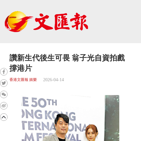
讚新生代後生可畏 翁子光自資拍戲
撐港片
2026-04-14
香港文匯報 娛樂