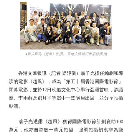
●眾人齊為《超風》點讚。 香港文匯報記者梁靜儀 攝
香港文匯報訊（記者 梁靜儀）翁子光擔任編劇和導
演的電影《超風》，成為「第五十屆香港國際電影節」
閉幕電影，並於12日晚假文化中心舉行亞洲首映，劉語
喬、李雨蓒及鄧月平等戲中一眾演員出席，並分享拍攝
點滴。
翁子光透露《超風》獲得國際電影節計劃資助100
萬元，他亦自資數十萬元拍攝，強調拍攝初衷非為賺