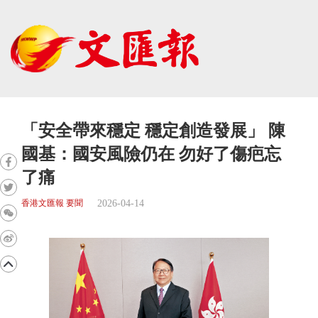
「安全帶來穩定 穩定創造發展」 陳
國基：國安風險仍在 勿好了傷疤忘
了痛
2026-04-14
香港文匯報 要聞