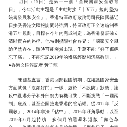
明日（15日）是第十一個「全民國家安全教育
日」，今年活動主題是「主動對接『十五五』規劃 堅持
統籌發展和安全」。香港特區政府政務司司長陳國基近
日接受香港文匯報訪問時強調，特區政府正全速編制香
港五年規劃，目標在今年內完成制定，為香港發展確立
清晰實在的路徑。他特別提醒社會各界：「國家安全風
險仍然存在，隨時可能突然出現，千萬不能『好了傷疤
忘了痛』，不能忘記2019年的慘痛經歷和沉痛教訓。」
●香港文匯報記者 黃子龍
陳國基直言，香港回歸祖國初期，在維護國家安全
方面就像「沒鎖好門」一樣，處於「不設防」狀態，讓
反中亂港分子和外部勢力有機可乘，不斷挑戰「一國兩
制」底線，甚至企圖搶走香港的管治權。從2012年「反
國教」、2014年非法「佔中」、2016年旺角暴動，以至
2019年6月起持續十多個月的黑暴和港版「顏色革