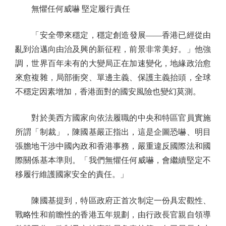
無懼任何威嚇 堅定履行責任
「安全帶來穩定，穩定創造發展——香港已經從由
亂到治邁向由治及興的新征程，前景非常美好。」他強
調，世界百年未有的大變局正在加速變化，地緣政治愈
來愈複雜，局部衝突、單邊主義、保護主義抬頭，全球
不穩定因素增加，香港面對的國安風險也變幻莫測。
對於美西方國家向依法履職的中央和特區官員實施
所謂「制裁」，陳國基嚴正指出，這是企圖恐嚇、明目
張膽地干涉中國內政和香港事務，嚴重違反國際法和國
際關係基本準則。「我們無懼任何威嚇，會繼續堅定不
移履行維護國家安全的責任。」
陳國基提到，特區政府正首次制定一份具宏觀性、
戰略性和前瞻性的香港五年規劃，由行政長官親自領導