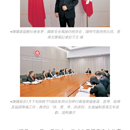
●陳國基提醒社會各界，國家安全風險仍然存在，隨時可能突然出現。香
港文匯報記者彭子文 攝
●陳國基在3月下旬與轄下9個政策局分別舉行兩場籌備會議，督導、統籌
及協調籌備工作，務求以「快、實、準」的原則，全速編制香港五年規
劃。資料圖片