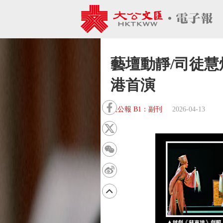
藝壇動靜/司徒慧
港首演
大公報 B1：副刊
2026-04-13