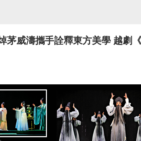
焯茅威濤攜手詮釋東方美學 越劇《蘇