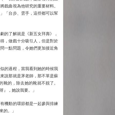
始將戲曲視為他研究的重要材料。
。」「台步、雲手，這些都可以幫
劇的了解就是《新五女拜壽》，
了得，做戲十分吸引人，但是對於
多問一點問題，令她們更加接近角
似的過程，當我看到她的時候我
我來說那就是茅老師，那不單是蘇
的靴的，除去她的靴就不靚了。
呀』，她說我要。」
有機動的環節都是一起參與排練
來的。」