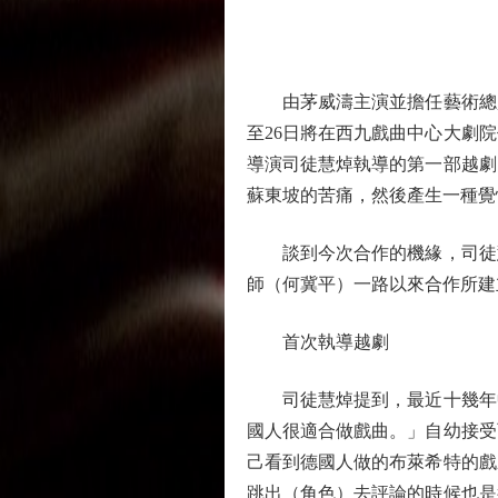
由茅威濤主演並擔任藝術總監
至26日將在西九戲曲中心大劇
導演司徒慧焯執導的第一部越劇
蘇東坡的苦痛，然後產生一種覺
談到今次合作的機緣，司徒慧
師（何冀平）一路以來合作所建
首次執導越劇
司徒慧焯提到，最近十幾年中
國人很適合做戲曲。」自幼接受
己看到德國人做的布萊希特的戲
跳出（角色）去評論的時候也是