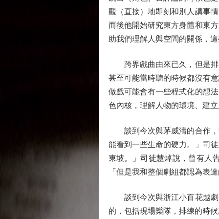
觀（直接）地即刻和別人講事情
而後他開始研究東方身體和東方
助我們理解人與空間的關係，這
跨界戲曲由來已久，但是排越
甚至可能當時聽的時候都沒有意
做戲可能會有一些程式化的想法
色內核，理解人物的環境、建立
談到今次與茅威濤的合作，司
能看到一些生命的硬力。」司徒
東坡。」司徒慧焯說，曾有人
「但是我和整個劇組都認為表達
談到今次與浙江小百花越劇院
的，包括現場樂隊，排練的時候