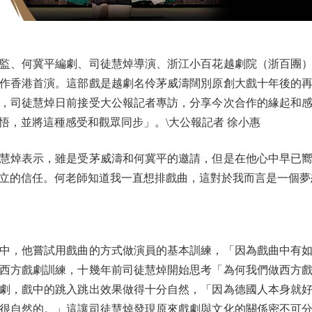
、何冀平編劇、司徒慧焯導演、浙江小百花越劇院（浙百團）呈
院作香港首演。這部戲是越劇名伶茅威濤闊別原創大戲十年後的
，司徒慧焯日前接受大公報記者專訪，分享今次合作的緣起和
悟，並將這種感受和觀眾同步」。\大公報記者 徐小惠
焯表示，雖是受茅威濤和何冀平的邀請，但是在他心中早已嚮
立的信任。何老師知道我一直想排戲曲，這對於我而言是一個夢
，他嘗試用戲曲的方式做演員的基本訓練，「因為戲曲中有如
西方戲劇訓練，十幾年前司徒慧焯開始思考「為何我們做西方
劇，戲中的跳入跳出效果做得十分自然，「因為德國人本身就
很自然的。」這讓司徒慧焯發現原來戲劇與文化的關係密不可