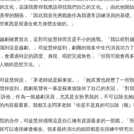
的文化，這讓我覺得我應該尋找我們自己的文化。」由此他開
美學的關係，「因此我首先將戲曲作為我通常訓練演員的基礎
些東西是很適合東方身體去做的。」
劇確實首次，這對司徒慧焯而言是不小的挑戰。「我以前對越
識到這是越劇。」司徒慧焯提到，劇團的很多中生代演員功力
，會通過特定的調度、身段、唱腔完成角色，「但我可能會再
人物的思想方法。」
徒慧焯說，「茅老師就是蘇東坡。」「她其實也經歷了一些類
慧焯提到，戲劇尾聲有一幕是蘇東坡除掉了自己的衣冠，「對
告訴他，作為一個越劇演員，尤其是女扮男裝的，不可以除去她
的內容最重要。我都又去問茅老師『你是不是真的可以除（靴）
的合作，司徒慧焯感嘆這是自己擁有資源最多的一部戲，「所
就可以邊排練邊修改。很多最終演出的細節都是在排練中研究出