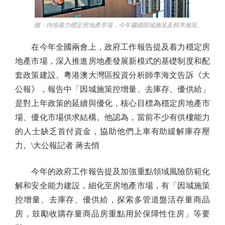
圖：內地着力穩定房地產市場，今年繼續因城施策及精準施策。
在今年全國兩會上，政府工作報告提及着力穩定房
地產市場，深入推進房地產發展新模式的基礎制度和配
套政策建設。粵港澳大灣區投資分析師李海文告訴《大
公報》，報告中「因城施策控增量、去庫存、優供給」
是對上年政策的延續與優化，核心目標為穩定房地產市
場、優化市場供求結構。他認為，當前不少有供樓能力
的人士缺乏首付資金，協助他們上車有助緩解庫存壓
力。\大公報記者 蔣去悄
今年的政府工作報告提及加強重點領域風險防範化
解和安全能力建設，細化至房地產市場，有「因城施策
控增量、去庫存、優供給，探索多管道盤活存量商品
房，鼓勵收購存量商品房重點用於保障性住房」等要