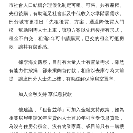
市社會人口結構合理優化制定可租、可售、共有產權、
先租後購，有助滿足社會低及中低收入水準階層需求。
部分城市更提出「先租後買」方案，通過降低買入門
檻，幫助剛需人士上車，該項方案以先租後擁有形式，
租金不白交，租滿5年可申請購買，已交的租金可抵房
款，讓其有儲蓄感。
據李海文觀察，目前有大量人士有置業需求，雖然
有能力供按揭，卻未攢夠首付款，相信以去庫存為大前
提，讓這部分人士先上樓，有助緩解保障房空置率。
加入金融支持 享低息貸款
他建議，「租售並舉」可加入金融支持政策，如為
相關房屋申請30年房貸的人士首10年可享受低息貸款，
為沒有住房公積金、沒有物業家庭、或目前只有一層樓