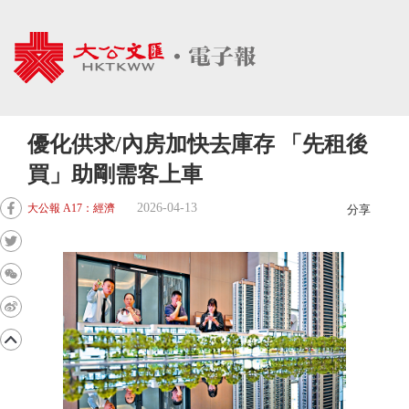
優化供求/內房加快去庫存 「先租後
買」助剛需客上車
2026-04-13
大公報 A17：經濟
分享