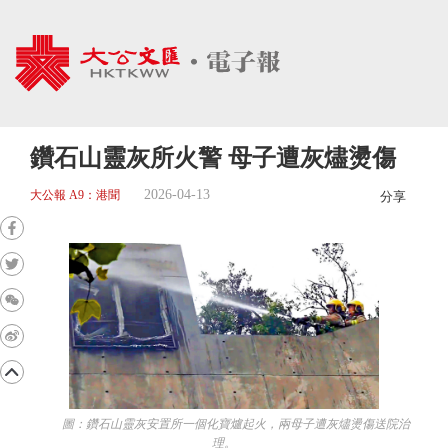
鑽石山靈灰所火警 母子遭灰燼燙傷
2026-04-13
大公報 A9：港聞
分享
圖：鑽石山靈灰安置所一個化寶爐起火，兩母子遭灰燼燙傷送院治
理。