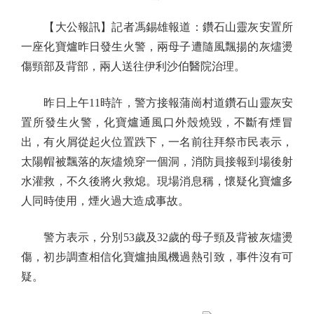
【大公報訊】記者馮錫雄報道：鑽石山靈灰安置所
一座化寶爐昨日發生火警，兩母子遭隨風飄揚的灰燼燙
傷頸部及背部，兩人送往伊利沙伯醫院治理。
昨日上午11時許，警方接報蒲崗村道鑽石山靈灰安
置所發生火警，化寶爐通風口外殼燒毀，不斷有煙冒
出，有火屑從起火位置跌下，一名前往拜祭市民表示，
太陽帽被飄落的灰燼燒穿一個洞，消防員接報到場後射
水灌救，不久後將火救熄。現場消息稱，懷疑化寶爐多
人同時使用，煙火過大造成事故。
警方表示，分別53歲及32歲的母子頸及背被灰燼燙
傷，初步調查相信化寶爐抽風機過熱引致，事件沒有可
疑。