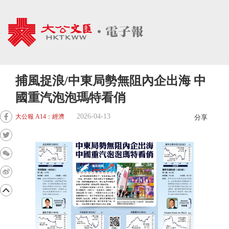
捕風捉浪/中東局勢無阻內企出海 中
國重汽泡泡瑪特看俏
2026-04-13
大公報 A14：經濟
分享