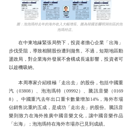
圖：泡泡瑪特去年的海外收入大幅增長。圖為韓國首爾明洞街區的泡
泡瑪特店。
在中東地緣緊張局勢下，投資者擔心企業「出海」
步伐受阻，導致相關股份遭到拋售。不過，短期地區動
盪政局，對企業海外發展不會構成長遠影響，投資者可
以趁機吸納。
本周專家介紹積極「走出去」的股份，包括中國重
汽（03808）、泡泡瑪特（09992）、騰訊音樂（0169
8）。中國重汽去年出口重卡數量增加14%，海外市場
佔銷售比重約五成，是成功「走出去」的股份。騰訊音
樂則致力在海外推廣中國音樂文化，讓中國音樂作品
「出海」；泡泡瑪特在海外市場亦已見到成績。