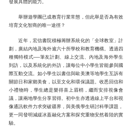
發展具體的能力。
舉辦遊學團已成教育行業常態，但此舉是否為有效
培育文化智商的唯一途徑？
近年，宏信書院積極籌辦系統化的「全球教室」計
劃，廣結內地及海外逾六十所學校和教育機構。透過四
種獨特模式──筆友計劃、線上交流、內地及海外學生
到訪，以及系統化的外訪，讓每位中小學生皆能參與國
際互動交流。如小學生以書信與歐美澳等地學生互訴有
關節日和家鄉美食，以至文化和環保議題。收悉回信和
小禮物時，學生總是樂得喜上眉梢，繼而安排視像會
議，讓兩地學生分享習得。初中生亦透過線上平台和視
像通訊軟件力求突破疆界，與美俄學生研討科學課題，
更一同發明減緩冰蓋融化方案和探究重物安然着陸的實
驗。