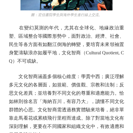
圖：宏信書院學生與海外學生進行線上交流。
在變幻莫測的年代，尤其在全球化、地緣政治重
塑、區域整合等國際形勢中，面對政治、經濟、社會、
民生等各方面有如翻江倒海的轉變，要培育未來領袖置
身驚濤駭浪亦如履平地，文化智商（Cultural Quotient, C
Q）不可或缺。
文化智商涵蓋多個核心維度：學貫中西；廣泛理解
多元文化的各層面，如規範、價值觀、宗教和法制；反
思文化差異；並培養對不同文化的尊重和適應能力。恰
如林則徐名言「海納百川，有容乃大」，讀懂不同文化
群體的心思。文化智商需透過務實體驗來培養，絕非單
靠走馬看花或累積飛行里程而達成。除了對當地文化有
深刻理解，更要在不同國家和組織文化中，有效適應和