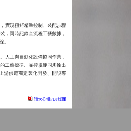
，實現扭矩精準控制、裝配步驟
錯裝，同時記錄全流程工藝數據，
線。
。人工與自動化設備協同作業，
段的工藝標準、品控規範同步輸出
上游供應商定製化開發、開設專
讀大公報PDF版面