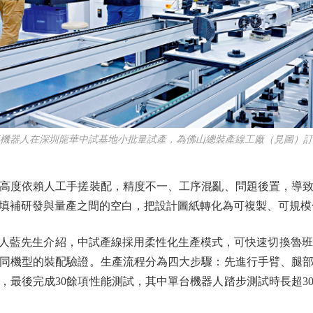
器人在深圳龍華中試基地小批量試產，為佛山總裝產線工廠（見圖）訂
度依賴人工手搓裝配，精度不一、工序混亂、問題後置，導致
填補研發與量產之間的空白，把設計圖紙轉化為可複製、可規模
先生介紹，中試產線採用柔性化生產模式，可快速切換魯班2代、
同機型的裝配驗證。生產流程分為四大步驟：先進行手臂、腿
，最後完成30餘項性能測試，其中單台機器人踏步測試時長超3