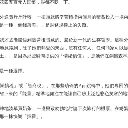
花四五百元人民幣，眼都不眨一下。
送費斤斤計較，一扭頭就將辛苦積攢兩個月的積蓄投入一場兩
是一種「倒錢落海」，是財務規律上的失衡。
才逐漸體悟到這背後隱藏的、屬於新一代的生存哲學。這種分
地意識到，除了她們熱愛的東西，沒有任何人、任何商家可以
土」，是因為那些瞬間提供的「情緒價值」，是她們在鋼鐵森林
是一種選擇。
惰稅」或「智商稅」。在那些瑣碎的App跳轉中，她們奪回的
省下來的「能量」精準地傾注在能讓自己臉上泛起彩色笑容的地
地湊單買奶茶，一邊興致勃勃地討論下次旅行的機票。在紛繁
那一抹快樂「揮霍」。