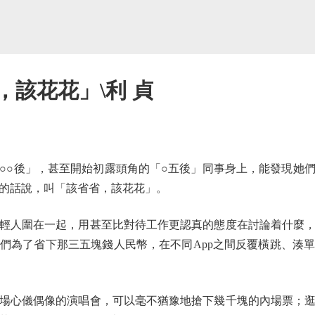
，該花花」\利 貞
○後」，甚至開始初露頭角的「○五後」同事身上，能發現她們
的話說，叫「該省省，該花花」。
人圍在一起，用甚至比對待工作更認真的態度在討論着什麼，
們為了省下那三五塊錢人民幣，在不同App之間反覆橫跳、湊
心儀偶像的演唱會，可以毫不猶豫地搶下幾千塊的內場票；逛