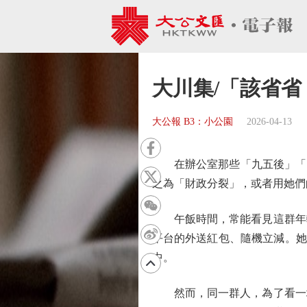
大川集/「該省省
大公報 B3：小公園
2026-04-13
在辦公室那些「九五後」「○
之為「財政分裂」，或者用她們
午飯時間，常能看見這群年輕
平台的外送紅包、隨機立減。她
中。
然而，同一群人，為了看一場