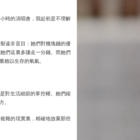
小時的演唱會，我起初是不理解
裂遠非盲目：她們對幾塊錢的優
從她們這裏多賺走一分錢。而她們
裏賴以生存的氧氣。
是對生活細節的掌控權。她們縮
方。
複雜的現實裏，精確地放棄那些