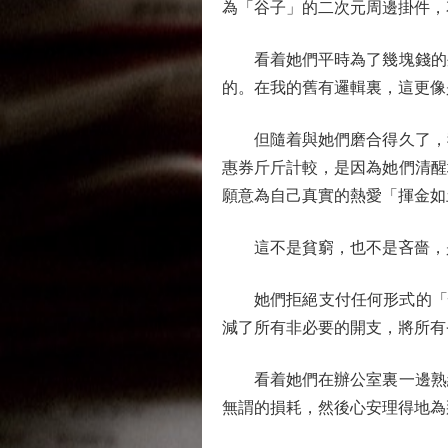
為「谷子」的二次元周邊掛件，
看着她們平時為了幾塊錢的外
的。在我的舊有邏輯裏，這更像
但隨着與她們磨合得久了，我
惠券斤斤計較，是因為她們清醒
願意為自己真實的熱愛「揮金如
這不是貧窮，也不是吝嗇，
她們拒絕支付任何形式的「懶
減了所有非必要的開支，將所有
看着她們在辦公室裏一邊熟練
無謂的損耗，然後心安理得地為