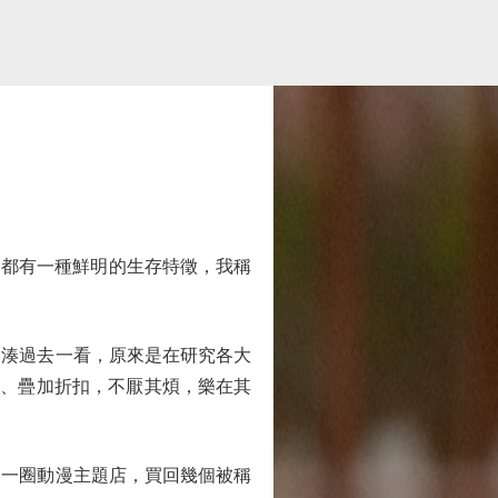
都有一種鮮明的生存特徵，我稱
湊過去一看，原來是在研究各大
單、疊加折扣，不厭其煩，樂在其
一圈動漫主題店，買回幾個被稱