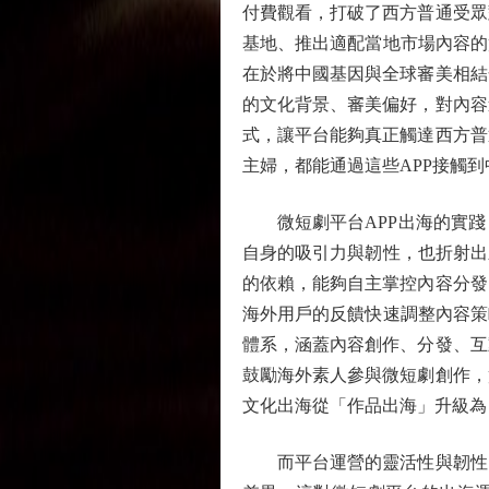
付費觀看，打破了西方普通受眾
基地、推出適配當地市場內容的
在於將中國基因與全球審美相結
的文化背景、審美偏好，對內容
式，讓平台能夠真正觸達西方普
主婦，都能通過這些APP接觸
微短劇平台APP出海的實踐
自身的吸引力與韌性，也折射出
的依賴，能夠自主掌控內容分發
海外用戶的反饋快速調整內容策
體系，涵蓋內容創作、分發、互
鼓勵海外素人參與微短劇創作，
文化出海從「作品出海」升級為
而平台運營的靈活性與韌性，