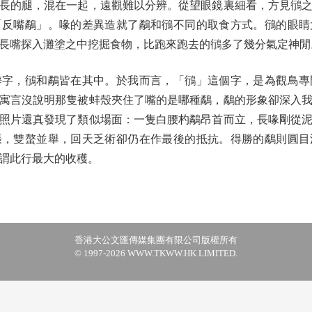
的腿，混在一起，遠觀難以分辨。從望眼鏡裏細看，方見鴴之
「反嘴鷸」。喙的差異造就了鷸和鴴不同的取食方式。鴴的眼睛
長嘴探入灘塗之中挖掘食物，比跑來跑去的鴴多了幾分氣定神閒
，鴴和鷸皆在其中。於我而言，「鴴」這個字，是為觀鳥專
寓言沒說明那隻被蚌殼夾住了嘴的是哪種鷸，鷸的形象卻深入
照片還真發現了類似場面：一隻白腰杓鷸昂首而立，長喙剛從
張，雙螯並舉，回天乏術卻仍在作最後的抵抗。得勝的鷸則圓目
謂此行最大的收穫。
香港大公文匯傳媒集團有限公司版權所有
© 1997-2026 WWW.TKWW.HK LIMITED.