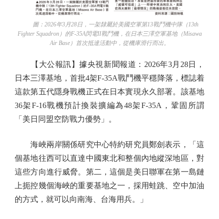
圖：2026年3月28日，一架隸屬於美國空軍第13戰鬥機中隊（13th
Fighter Squadron）的F-35A閃電II戰鬥機，在日本三澤空軍基地（Misawa
Air Base）首次抵達活動中，從機庫滑行而出。
【大公報訊】據央視新聞報道：2026年3月28日，
日本三澤基地，首批4架F-35A戰鬥機平穩降落，標誌着
這款第五代隱身戰機正式在日本實現永久部署。該基地
36架F-16戰機預計換裝擴編為48架F-35A，鞏固所謂
「美日同盟空防戰力優勢」。
海峽兩岸關係研究中心特約研究員鄭劍表示，「這
個基地往西可以直達中國東北和整個內地縱深地區，對
這些方向進行威脅。第二，這個是美日聯軍在第一島鏈
上扼控幾個海峽的重要基地之一，採用蛙跳、空中加油
的方式，就可以向南海、台海用兵。」