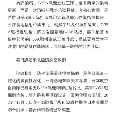
有評論稱，F-35A戰機進駐三澤，遠非簡單的裝備
更新，而是一次清晰的戰略信號釋放。其核心意圖，是
將駐日第5航空隊打造成印太戰區前沿作戰指揮樞紐。
三澤基地輻射中國東北、朝鮮半島及俄羅斯遠東。F-35
A戰機進駐後，將與岩國基地F-35B戰機、嘉手納基地
輪換部署的F-35A戰機形成三角呼應，構成覆蓋西太平
洋北部的隱身作戰網絡，而非單一戰機的能力升級。
美日謀建東北亞隱身空戰網
評論指出，該次部署最值得警惕的，是美日軍事一
體化的實質性深化。三澤基地並非美軍專屬，日本航空
自衛隊已有兩支F-35A戰機聯隊駐紮於此。美軍F-35A戰
機到位後，雙方將共用基礎設施、常態化聯合演訓。20
25年12月，日美F-35戰機已與B-52轟炸機在日本海開展
聯合訓練，聯合作戰基礎已然成型。