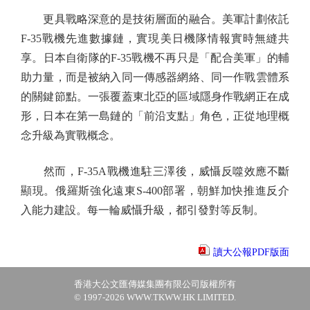
更具戰略深意的是技術層面的融合。美軍計劃依託
F-35戰機先進數據鏈，實現美日機隊情報實時無縫共
享。日本自衛隊的F-35戰機不再只是「配合美軍」的輔
助力量，而是被納入同一傳感器網絡、同一作戰雲體系
的關鍵節點。一張覆蓋東北亞的區域隱身作戰網正在成
形，日本在第一島鏈的「前沿支點」角色，正從地理概
念升級為實戰概念。
然而，F-35A戰機進駐三澤後，威懾反噬效應不斷
顯現。俄羅斯強化遠東S-400部署，朝鮮加快推進反介
入能力建設。每一輪威懾升級，都引發對等反制。
讀大公報PDF版面
香港大公文匯傳媒集團有限公司版權所有
© 1997-2026 WWW.TKWW.HK LIMITED.