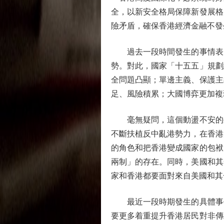
全，以新安全格局保障新發展格
險矛盾，確保香港經濟金融不發
過去一段時間發生的事情表明
勢。對此，國家「十五五」規劃
全問題凸顯；單邊主義、保護主
足、風險積累；大國博弈更加複
毫無疑問，這個動盪不安的外
不斷扶植反中亂港勢力，在香港
的角色和把香港變成國家的包袱
兩制」的存在。同時，美國和其
家和香港都要面對來自美國和其
最近一段時期發生的具體事件
要更多着重提升香港居民對非傳