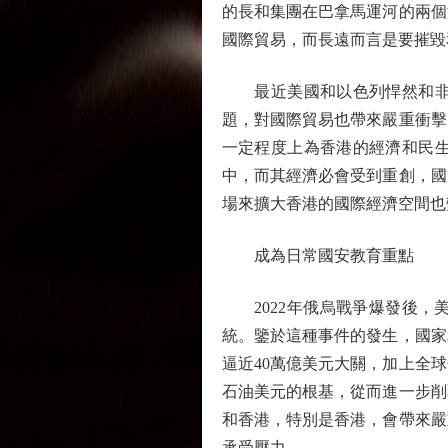
的長和集團在巴拿馬運河的兩個
國際貿易，而長遠而言是要摧毀
最近美國和以色列悍然和非法
題，對國際貿易也帶來嚴重衝擊
一定程度上為香港的經濟和民
中，而其經濟必會受到重創，國
場來擴大香港的國際經濟空間也
成為日常國安教育重點
2022年俄烏戰爭爆發後，
統。鑒於這種事件的發生，國家
逼近40萬億美元大關，加上全
石油美元的根基，從而進一步削
和香港，特別是香港，會帶來嚴
承受壓力。