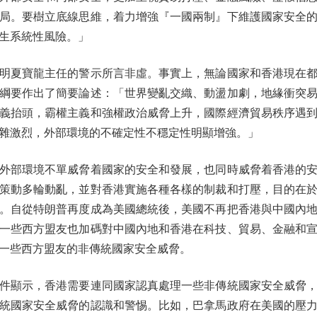
局。要樹立底線思維，着力增強『一國兩制』下維護國家安全
生系統性風險。」
夏寶龍主任的警示所言非虛。事實上，無論國家和香港現在都
綱要作出了簡要論述：「世界變亂交織、動盪加劇，地緣衝突
義抬頭，霸權主義和強權政治威脅上升，國際經濟貿易秩序遇
雜激烈，外部環境的不確定性不穩定性明顯增強。」
部環境不單威脅着國家的安全和發展，也同時威脅着香港的安
策動多輪動亂，並對香港實施各種各樣的制裁和打壓，目的在
。自從特朗普再度成為美國總統後，美國不再把香港與中國內
一些西方盟友也加碼對中國內地和香港在科技、貿易、金融和
一些西方盟友的非傳統國家安全威脅。
顯示，香港需要連同國家認真處理一些非傳統國家安全威脅，
統國家安全威脅的認識和警惕。比如，巴拿馬政府在美國的壓