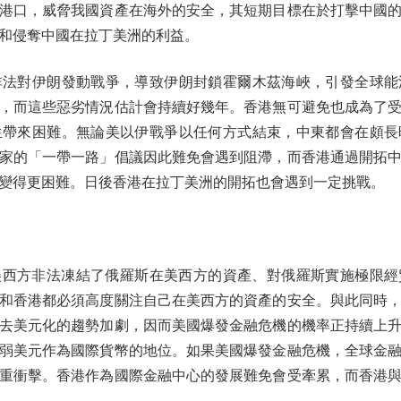
港口，威脅我國資產在海外的安全，其短期目標在於打擊中國
和侵奪中國在拉丁美洲的利益。
對伊朗發動戰爭，導致伊朗封鎖霍爾木茲海峽，引發全球能
，而這些惡劣情況估計會持續好幾年。香港無可避免也成為了
生帶來困難。無論美以伊戰爭以任何方式結束，中東都會在頗長
家的「一帶一路」倡議因此難免會遇到阻滯，而香港通過開拓
變得更困難。日後香港在拉丁美洲的開拓也會遇到一定挑戰。
美西方非法凍結了俄羅斯在美西方的資產、對俄羅斯實施極限經
和香港都必須高度關注自己在美西方的資產的安全。與此同時
球去美元化的趨勢加劇，因而美國爆發金融危機的機率正持續上
弱美元作為國際貨幣的地位。如果美國爆發金融危機，全球金
重衝擊。香港作為國際金融中心的發展難免會受牽累，而香港