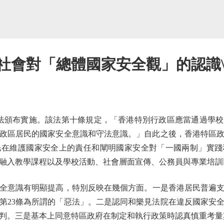
港社會對「總體國家安全觀」的認識
安法頒布實施。該法第十條規定，「香港特別行政區應當通過學
政區居民的國家安全意識和守法意識。」自此之後，香港特區
民在維護國家安全上的責任和闡明國家安全對「一國兩制」實踐
融入教學課程以及學校活動、社會層面宣傳、公務員與專業培訓
識有明顯提高，特別反映在幾個方面。一是香港居民普遍支持
第23條為所謂的「惡法」。二是認同和樂見法院在違反國家安
判。三是基本上同意特區政府在制定和執行政策時認真慎重考量