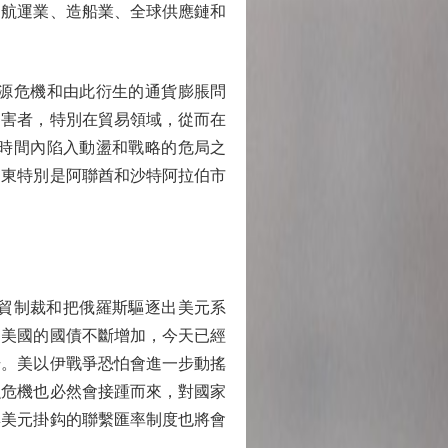
的航運業、造船業、全球供應鏈和
源危機和由此衍生的通貨膨脹問
受害者，特別在貿易領域，從而在
時間內陷入動盪和戰略的危局之
中東特別是阿聯酋和沙特阿拉伯市
貿制裁和把俄羅斯驅逐出美元系
，美國的國債不斷增加，今天已經
升。美以伊戰爭恐怕會進一步動搖
融危機也必然會接踵而來，對國家
與美元掛鈎的聯繫匯率制度也將會