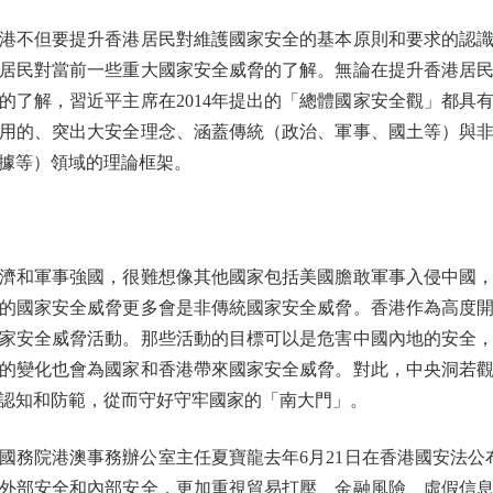
不但要提升香港居民對維護國家安全的基本原則和要求的認識
居民對當前一些重大國家安全威脅的了解。無論在提升香港居
的了解，習近平主席在2014年提出的「總體國家安全觀」都具
用的、突出大安全理念、涵蓋傳統（政治、軍事、國土等）與
據等）領域的理論框架。
和軍事強國，很難想像其他國家包括美國膽敢軍事入侵中國，
的國家安全威脅更多會是非傳統國家安全威脅。香港作為高度
家安全威脅活動。那些活動的目標可以是危害中國內地的安全
的變化也會為國家和香港帶來國家安全威脅。對此，中央洞若
認知和防範，從而守好守牢國家的「南大門」。
院港澳事務辦公室主任夏寶龍去年6月21日在香港國安法公
外部安全和內部安全，更加重視貿易打壓、金融風險、虛假信