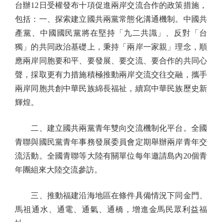
台辦12日受權發布十項促進兩岸交流合作的政策措施，
包括：一、探索建立國共兩黨常態化溝通機制。中國共
產黨、中國國民黨將在堅持「九二共識」、反對「台
獨」的共同政治基礎上，秉持「兩岸一家親」理念，順
應兩岸同胞要和平、要發展、要交流、要合作的共同心
聲，採取更有力措施積極推動兩岸交流交往交融，攜手
兩岸同胞共創中華民族綿長福祉，續寫中華民族歷史新
輝煌。
二、建立國共兩黨青年雙向交流機制化平台。全國
青聯與國民黨青年事務發展委員會定期舉辦兩岸青年交
流活動。全國青聯等大陸有關單位每年邀請島內20個青
年團組來大陸交流參訪。
三、推動福建沿海地區在條件具備情況下同金門、
馬祖通水、通電、通氣、通橋，增進金馬民眾利益福