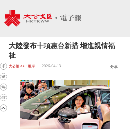
大陸發布十項惠台新措 增進親情福
祉
2026-04-13
大公報 A4：兩岸
分享