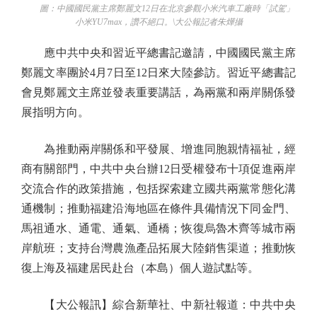
圖：中國國民黨主席鄭麗文12日在北京參觀小米汽車工廠時「試駕」
小米YU7max，讚不絕口。\大公報記者朱燁攝
應中共中央和習近平總書記邀請，中國國民黨主席
鄭麗文率團於4月7日至12日來大陸參訪。習近平總書記
會見鄭麗文主席並發表重要講話，為兩黨和兩岸關係發
展指明方向。
為推動兩岸關係和平發展、增進同胞親情福祉，經
商有關部門，中共中央台辦12日受權發布十項促進兩岸
交流合作的政策措施，包括探索建立國共兩黨常態化溝
通機制；推動福建沿海地區在條件具備情況下同金門、
馬祖通水、通電、通氣、通橋；恢復烏魯木齊等城市兩
岸航班；支持台灣農漁產品拓展大陸銷售渠道；推動恢
復上海及福建居民赴台（本島）個人遊試點等。
【大公報訊】綜合新華社、中新社報道：中共中央