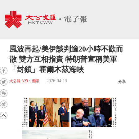
風波再起/美伊談判逾20小時不歡而
散 雙方互相指責 特朗普宣稱美軍
「封鎖」霍爾木茲海峽
2026-04-13
大公報 A23：國際
分享