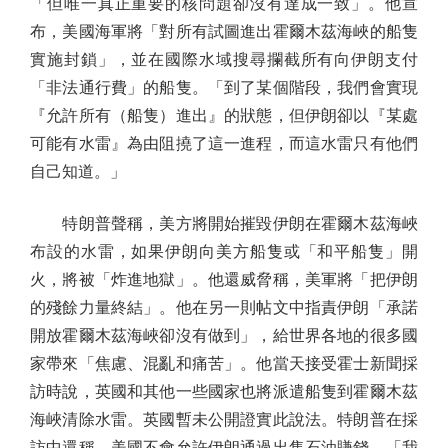
「但唯一真正重要的核問題卻沒有達成一致」。他宣
布，美國海軍將「對所有試圖進出霍爾木茲海峽的船隻
實施封鎖」，並在國際水域搜尋攔截所有向伊朗支付
「非法通行費」的船隻。「到了某個階段，我們會實現
『允許所有（船隻）進出』的狀態，但伊朗卻以『某處
可能有水雷』為由阻撓了這一進程，而這水雷只有他們
自己知道。」
特朗普聲稱，美方將開始摧毀伊朗在霍爾木茲海峽
布設的水雷，如果伊朗向美方船隻或「和平船隻」開
火，將被「炸進地獄」。他還威脅稱，美軍將「把伊朗
的殘餘力量終結」。他在另一則帖文中指責伊朗「承諾
開放霍爾木茲海峽卻沒有做到」，給世界各地的很多國
家帶來「焦慮、混亂和痛苦」。他當天接受霍士新聞採
訪時說，英國和其他一些國家也將派遣船隻到霍爾木茲
海峽清除水雷。英國暫未公開證實此說法。特朗普在採
訪中還稱，美國不會允許伊朗通過出售石油賺錢。「我