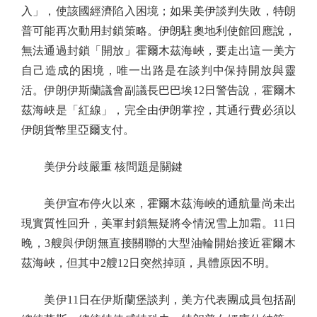
入」，使該國經濟陷入困境；如果美伊談判失敗，特朗
普可能再次動用封鎖策略。伊朗駐奧地利使館回應說，
無法通過封鎖「開放」霍爾木茲海峽，要走出這一美方
自己造成的困境，唯一出路是在談判中保持開放與靈
活。伊朗伊斯蘭議會副議長巴巴埃12日警告說，霍爾木
茲海峽是「紅線」，完全由伊朗掌控，其通行費必須以
伊朗貨幣里亞爾支付。
美伊分歧嚴重 核問題是關鍵
美伊宣布停火以來，霍爾木茲海峽的通航量尚未出
現實質性回升，美軍封鎖無疑將令情況雪上加霜。11日
晚，3艘與伊朗無直接關聯的大型油輪開始接近霍爾木
茲海峽，但其中2艘12日突然掉頭，具體原因不明。
美伊11日在伊斯蘭堡談判，美方代表團成員包括副