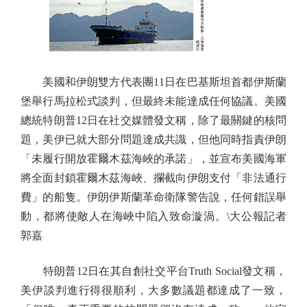
美國和伊朗雙方代表團11日在巴基斯坦首都伊斯蘭
堡舉行馬拉松式談判，但最終未能達成任何協議。美國
總統特朗普12日在社交媒體發文稱，除了最關鍵的核問
題，美伊已就大部分問題達成共識，但他同時指責伊朗
「未履行開放霍爾木茲海峽的承諾」，並宣布美國海軍
將全面封鎖霍爾木茲海峽、攔截向伊朗支付「非法通行
費」的船隻。伊朗伊斯蘭革命衛隊警告說，任何錯誤舉
動，都將使敵人在海峽中陷入致命漩渦。\大公報記者
郭嘉
特朗普12日在其自創社交平台Truth Social發文稱，
美伊談判進行得很順利，大多數議題都達成了一致，