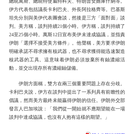
總統萬斯、總統特使威特科夫、特朗普女婿庫什納等。
伊方代表包括議長卡利巴夫、外長阿拉格齊等。巴基斯
坦先分別與美伊代表團會談，然後是三方「面對面」談
判。美方稱，談判持續21個小時。伊方稱，談判持續了
24至25個小時。萬斯12日宣布美伊未達成協議，並指責
伊朗「選擇不接受美方條件」。他聲稱，美方要求伊朗
明確承諾不尋求擁有核武器，也不尋求獲得能迅速製造
核武器的工具。這意味着伊朗必須放棄所有鈾濃縮活
動，並交出現存所有濃縮鈾儲備。
伊朗方面稱，雙方在兩三個重要問題上存在分歧。
卡利巴夫說，伊方在談判中提出了一系列具有前瞻性的
倡議，然而美方最終未能贏得伊朗的信任。伊朗外交部
發言人巴加埃說：「我們從一開始就不應期望能在一場
談判中達成協議，也沒有人抱有這樣的期望。」