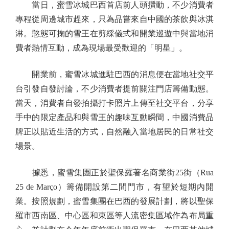
當日，蜜雪冰城巴西首店前人頭攢動，不少消費者
專程從周邊城市趕來，只為品嘗來自中國的茶飲與冰淇
淋。憨態可掬的雪王在剪綵儀式和開業巡遊中與當地消
費者熱情互動，成為現場最受歡迎的「明星」。
開業前，蜜雪冰城進駐巴西的消息便在當地社交平
台引發自發討論，不少消費者提前關注門店籌備動態。
當天，消費者自發拍攝打卡照片上傳至社交平台，分享
手中的限定產品和與雪王的趣味互動瞬間，中國消費品
牌正以貼近生活的方式，自然融入當地居民的日常社交
場景。
據悉，蜜雪集團正於聖保羅著名商業街25街（Rua
25 de Março）籌備開設第二間門市，有望於短期內開
業。按照規劃，蜜雪集團在巴西的發展計劃，將以聖保
羅市西南區、中心區和東區等人流密集區域作為布局重