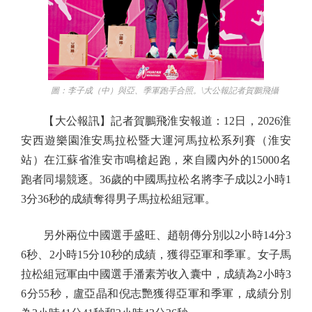
圖：李子成（中）與亞、季軍跑手合照。\大公報記者賀鵬飛攝
【大公報訊】記者賀鵬飛淮安報道：12日，2026淮
安西遊樂園淮安馬拉松暨大運河馬拉松系列賽（淮安
站）在江蘇省淮安市鳴槍起跑，來自國內外的15000名
跑者同場競逐。36歲的中國馬拉松名將李子成以2小時1
3分36秒的成績奪得男子馬拉松組冠軍。
另外兩位中國選手盛旺、趙朝傳分別以2小時14分3
6秒、2小時15分10秒的成績，獲得亞軍和季軍。女子馬
拉松組冠軍由中國選手潘素芳收入囊中，成績為2小時3
6分55秒，盧亞晶和倪志艷獲得亞軍和季軍，成績分別