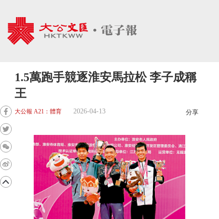
1.5萬跑手競逐淮安馬拉松 李子成稱
王
2026-04-13
大公報 A21：體育
分享