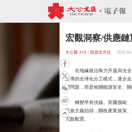
宏觀洞察/供應鏈
大公報 A19：投資全方位
2026-04
在地緣政治角力升溫與去全球
主導的全球化分工模式，逐步走
理問題，而是攸關能源安全、關
轉變早有伏線。英國脫歐、新
民族主義抬頭，關稅產業政策、
冗餘配置。