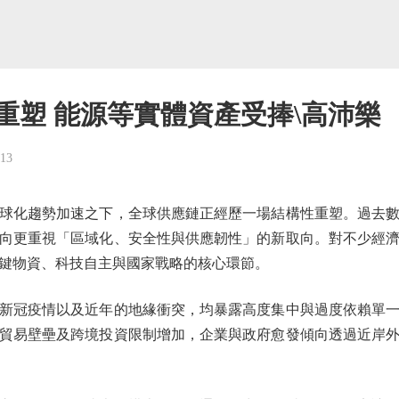
重塑 能源等實體資產受捧\高沛樂
-13
化趨勢加速之下，全球供應鏈正經歷一場結構性重塑。過去數
向更重視「區域化、安全性與供應韌性」的新取向。對不少經
鍵物資、科技自主與國家戰略的核心環節。
冠疫情以及近年的地緣衝突，均暴露高度集中與過度依賴單一
貿易壁壘及跨境投資限制增加，企業與政府愈發傾向透過近岸