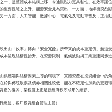
一，是整體成本結構上移，令通脹壓力更具黏性。在效率讓位
的重要性隨之上升。能源安全尤為突出：一方面，地緣衝突凸
另一方面，人工智能、數據中心、電氣化及電動車普及，正推
出由「效率」轉向「安全冗餘」所帶來的成本重定價。航道受
成本呈現結構性抬升。在資源限制、氣候波動與工業重建同步
供應端與結構因素主導的環境下，實體資產在投資組合中的角
在於與傳統股票及債券相關性較低，能在不確定性加劇的宏觀
資產的復興，某程度上正是新經濟秩序成形的縮影。
總監，客戶投資組合管理主管）