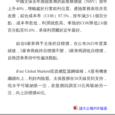
中國太保去年壽險業務的新業務價值（NBV）按年
上升40%，增幅處於行業前列位置。產險業務表現亦見
改善，綜合成本率（COR）97.5%，按年減少1.1個百分
點，成本率愈低，利潤就愈高。車險的COR降低2.6個
百分點至95.6%，承保利潤屬於近年最好。
綜合8家券商予太保的目標價，在公布2025年度業
績後，5家券商維持目標價不變，3家券商調低目標價，
反映證券界持中性偏淡觀點。
iFast Global Markets投資總監溫鋼城稱，A股有機會
繼續向上，利好內險股。太保股價在50天線見到支持，
現水平可吸納第一注，若股價回調至33元再吸納另一
注，向上目標價40元。
讀大公報PDF版面