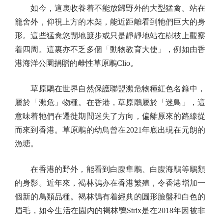
如今，這裏收養着不能放歸野外的大型猛禽。站在
籠舍外，仰視上方的木架，能近距離看到牠們巨大的身
形。這些猛禽悠閒地踱步或只是靜靜地站在樹枝上觀察
着四周。這裏亦不乏多個「動物教育大使」，例如由香
港海洋公園捐贈的雌性草原鵰Clio。
草原鵰在世界自然保護聯盟瀕危物種紅色名錄中，
屬於「瀕危」物種。在香港，草原鵰屬於「迷鳥」，這
意味着牠們在遷徙期間迷失了方向，偏離原來的路線從
而來到香港。草原鵰的幼鳥曾在2021年底出現在元朗的
漁塘。
在香港的野外，能看到白腹隼鵰、白腹海鵰等鵰類
的身影。近年來，褐林鴞亦在香港繁殖，令香港增加一
個新的鳥類品種。褐林鴞有着經典的圓形臉盤和白色的
眉毛，如今生活在園內的褐林鴞Strix是在2018年因被非