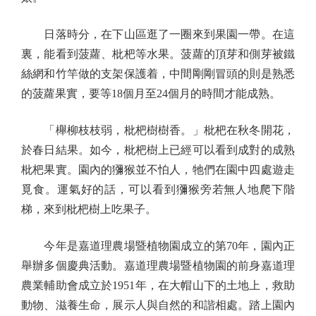
日落時分，在下山區逛了一圈來到果園一帶。在這
裏，能看到菠蘿、枇杷等水果。菠蘿的頂芽和側芽被鐵
絲網和竹竿做的支架保護着，中間剛剛冒頭的則是熟悉
的菠蘿果實，要等18個月至24個月的時間才能成熟。
「櫸柳枝枝弱，枇杷樹樹香。」枇杷在秋冬開花，
於春日結果。如今，枇杷樹上已經可以看到成對的成熟
枇杷果實。園內的獼猴並不怕人，牠們在園中四處遊走
覓食。運氣好的話，可以看到獼猴旁若無人地爬下階
梯，來到枇杷樹上吃果子。
今年是嘉道理農場暨植物園成立的第70年，園內正
舉辦多個慶典活動。嘉道理農場暨植物園的前身嘉道理
農業輔助會成立於1951年，在大帽山下的土地上，救助
動物、滋養生命，展示人與自然的和諧相處。踏上園內