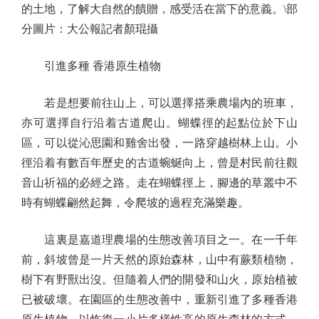
的土地，了解大自然的饋贈，感受活在當下的意義。\部
分圖片：大公報記者顏琨攝
引進多種 香港原生植物
若是想要前往山上，可以選擇搭乘農場內的班車，
亦可選擇自行沿着古道爬山。蝴蝶徑的起點位於下山
區，可以從沁思園和雞舍出發，一路穿越樹林上山。小
徑沿着有數百年歷史的古道蜿蜒向上，曾是村民前往觀
音山祈福的必經之路。走在蝴蝶徑上，腳邊的草叢中不
時有蝴蝶翩然起舞，令爬坡的過程充滿樂趣。
這裏是嘉道理農場的生態改善項目之一。在一千年
前，斜坡曾是一片天然的原始森林，山中有蕨類植物，
樹下有野獸出沒。但隨着人們的開發和山火，原始植被
已被破壞。在園區的生態改善中，重新引進了多種香港