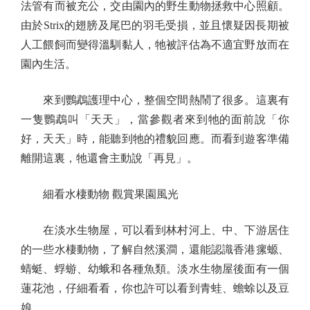
法管有而被充公，交由園內的野生動物拯救中心照顧。
由於Strix的翅膀及尾巴的羽毛受損，並且懷疑因長期被
人工餵飼而變得溫馴黏人，牠被評估為不適宜野放而在
園內生活。
來到鸚鵡護理中心，整個空間熱鬧了很多。這裏有
一隻鸚鵡叫「天天」，當參觀者來到牠的面前說「你
好，天天」時，能聽到牠的禮貌回應。而看到遊客準備
離開這裏，牠還會主動說「再見」。
細看水棲動物 觀賞果園風光
在淡水生物屋，可以看到林村河上、中、下游居住
的一些水棲動物，了解自然溪澗，還能認識香港瘰螈、
蜻蜓、蜉蝣、幼蛾和各種魚類。淡水生物屋後面有一個
蓮花池，仔細看看，你也許可以看到青蛙、蟾蜍以及豆
娘。