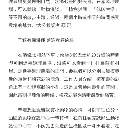
理農場更是擁抱自然、洗滌心靈的好去處。在嘉道理農
場，可以體驗「動物漫談」「植物與我」「低碳生活」
等不同的散步主題，通過一兩個小時或半天的時間感受
農場的魅力。\大公報記者 顏 琨
了解有機耕種 邂逅赤麂豹貓
在港鐵太和站下車，乘坐64K巴士約20分鐘的時間
即可到達嘉道理農場，沿路可以看到一排排農莊和村
屋。走進嘉道理農場的正門，參觀者可以分別去觸摸赤
麂的頭骨和梅花鹿的鹿角。工作人員介紹，梅花鹿的鹿
角上有一些蜂窩狀的小孔，這是血管通向鹿角的空間，
因此當割掉鹿角的時候，梅花鹿能夠清晰感受到痛苦。
帶着想近距離觀賞小動物的心情，可以前往位於下
山區的動物保護中心一帶打卡。在前往翟克誠野生動物
護理中心前，不妨先去旁邊的生機園及一斗田看看。在