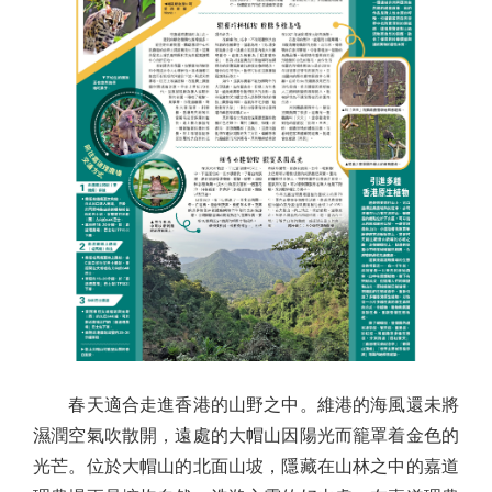
春天適合走進香港的山野之中。維港的海風還未將
濕潤空氣吹散開，遠處的大帽山因陽光而籠罩着金色的
光芒。位於大帽山的北面山坡，隱藏在山林之中的嘉道