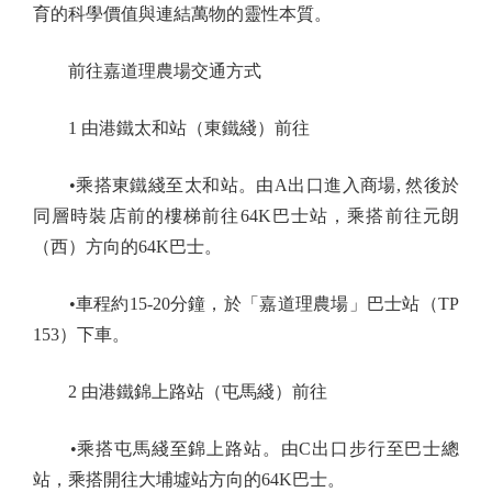
育的科學價值與連結萬物的靈性本質。
前往嘉道理農場交通方式
1 由港鐵太和站（東鐵綫）前往
•乘搭東鐵綫至太和站。由A出口進入商場, 然後於
同層時裝店前的樓梯前往64K巴士站，乘搭前往元朗
（西）方向的64K巴士。
•車程約15-20分鐘，於「嘉道理農場」巴士站（TP
153）下車。
2 由港鐵錦上路站（屯馬綫）前往
•乘搭屯馬綫至錦上路站。由C出口步行至巴士總
站，乘搭開往大埔墟站方向的64K巴士。