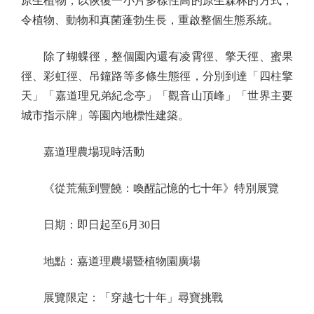
原生植物，以恢復一小片多樣性高的原生森林的方式，
令植物、動物和真菌蓬勃生長，重啟整個生態系統。
除了蝴蝶徑，整個園內還有凌霄徑、擎天徑、蜜果
徑、彩虹徑、吊鐘路等多條生態徑，分別到達「四柱擎
天」「嘉道理兄弟紀念亭」「觀音山頂峰」「世界主要
城市指示牌」等園內地標性建築。
嘉道理農場現時活動
《從荒蕪到豐饒：喚醒記憶的七十年》特別展覽
日期：即日起至6月30日
地點：嘉道理農場暨植物園廣場
展覽限定：「穿越七十年」尋寶挑戰