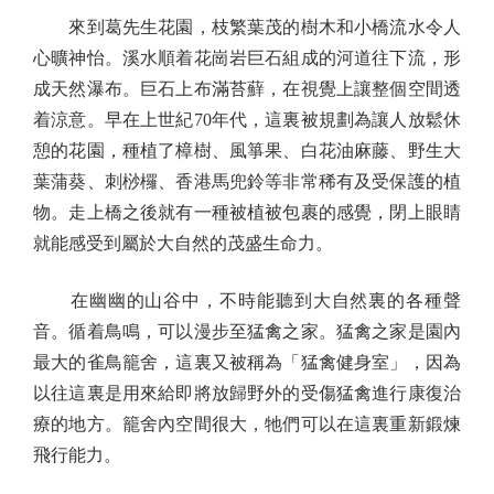
來到葛先生花園，枝繁葉茂的樹木和小橋流水令人
心曠神怡。溪水順着花崗岩巨石組成的河道往下流，形
成天然瀑布。巨石上布滿苔蘚，在視覺上讓整個空間透
着涼意。早在上世紀70年代，這裏被規劃為讓人放鬆休
憩的花園，種植了樟樹、風箏果、白花油麻藤、野生大
葉蒲葵、刺桫欏、香港馬兜鈴等非常稀有及受保護的植
物。走上橋之後就有一種被植被包裹的感覺，閉上眼睛
就能感受到屬於大自然的茂盛生命力。
在幽幽的山谷中，不時能聽到大自然裏的各種聲
音。循着鳥鳴，可以漫步至猛禽之家。猛禽之家是園內
最大的雀鳥籠舍，這裏又被稱為「猛禽健身室」，因為
以往這裏是用來給即將放歸野外的受傷猛禽進行康復治
療的地方。籠舍內空間很大，牠們可以在這裏重新鍛煉
飛行能力。