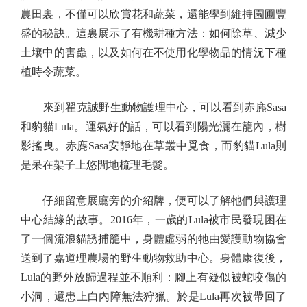
農田裏，不僅可以欣賞花和蔬菜，還能學到維持園圃豐
盛的秘訣。這裏展示了有機耕種方法：如何除草、減少
土壤中的害蟲，以及如何在不使用化學物品的情況下種
植時令蔬菜。
來到翟克誠野生動物護理中心，可以看到赤麂Sasa
和豹貓Lula。運氣好的話，可以看到陽光灑在籠內，樹
影搖曳。赤麂Sasa安靜地在草叢中覓食，而豹貓Lula則
是呆在架子上悠閒地梳理毛髮。
仔細留意展廳旁的介紹牌，便可以了解牠們與護理
中心結緣的故事。2016年，一歲的Lula被市民發現困在
了一個流浪貓誘捕籠中，身體虛弱的牠由愛護動物協會
送到了嘉道理農場的野生動物救助中心。身體康復後，
Lula的野外放歸過程並不順利：腳上有疑似被蛇咬傷的
小洞，還患上白內障無法狩獵。於是Lula再次被帶回了