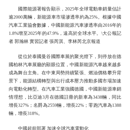
國際能源署報告顯示，2025年全球電動車銷量估計
逾2000萬輛，新能源車市場滲透率約為25%。根據中國
汽車工業協會數據，中國新能源汽車滲透率由2016年的
1.8%增至2025年的47.9%，遠高於全球水平。\大公報記
者 郭瀚林 實習記者 張芮淇、李林芮北京報道
從位於泰國曼谷國際車展的聚光燈下，到停放在德
國柏林汽車展廳的顯眼位置，中國新能源汽車越來越多
成為舞台主角。在中東局勢持續緊張、燃油價格攀升背
景下，能源結構轉型與出行成本壓力推動多國市場加速
向電動化轉型。在汽車工業強國德國，中國新能源車銷
情理想，比亞迪3月在德國註冊的新車為3438輛，同比
增長327%；名爵為2559輛，增長22%；零跑汽車為1388
輛，增長318%。
中國超前部署 加速全球汽車電動化