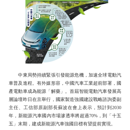
中東局勢持續緊張引發能源危機，加速全球電動汽
車普及進程。有外媒形容，中國汽車工業超前部署，國
產電動車成為能源「解藥」。首屆智能電動汽車發展高
層論壇昨日在京舉行，國家製造強國建設戰略諮詢委副
主任、工信部原副部長蘇波在會上表示，預計到2030
年，新能源汽車國內市場滲透率將超過70%，到「十五
五」末期，建成新能源汽車強國目標有望提前實現。