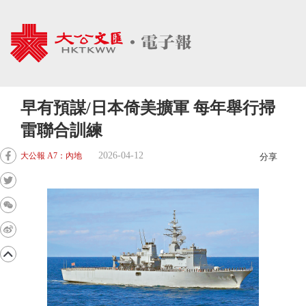
早有預謀/日本倚美擴軍 每年舉行掃
雷聯合訓練
2026-04-12
大公報 A7：內地
分享