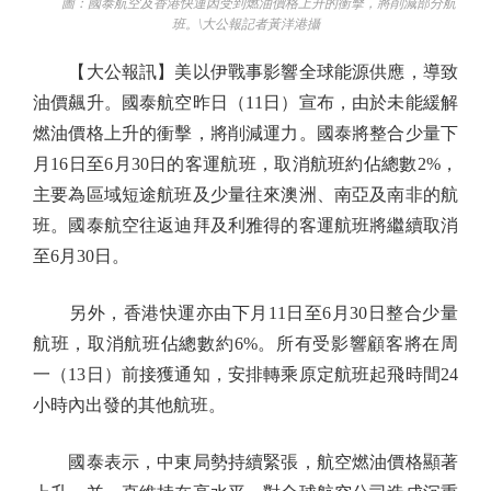
圖：國泰航空及香港快運因受到燃油價格上升的衝擊，將削減部分航
班。\大公報記者黃洋港攝
【大公報訊】美以伊戰事影響全球能源供應，導致
油價飆升。國泰航空昨日（11日）宣布，由於未能緩解
燃油價格上升的衝擊，將削減運力。國泰將整合少量下
月16日至6月30日的客運航班，取消航班約佔總數2%，
主要為區域短途航班及少量往來澳洲、南亞及南非的航
班。國泰航空往返迪拜及利雅得的客運航班將繼續取消
至6月30日。
另外，香港快運亦由下月11日至6月30日整合少量
航班，取消航班佔總數約6%。所有受影響顧客將在周
一（13日）前接獲通知，安排轉乘原定航班起飛時間24
小時內出發的其他航班。
國泰表示，中東局勢持續緊張，航空燃油價格顯著