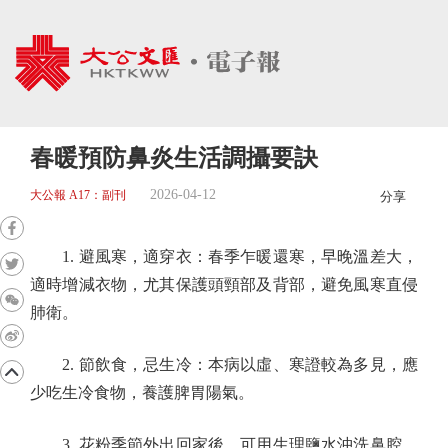
春暖預防鼻炎生活調攝要訣
2026-04-12
大公報 A17：副刊
分享
1. 避風寒，適穿衣：春季乍暖還寒，早晚溫差大，
適時增減衣物，尤其保護頭頸部及背部，避免風寒直侵
肺衛。
2. 節飲食，忌生冷：本病以虛、寒證較為多見，應
少吃生冷食物，養護脾胃陽氣。
3. 花粉季節外出回家後，可用生理鹽水沖洗鼻腔，