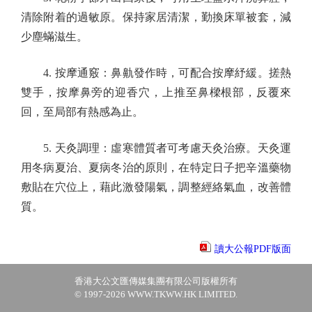
清除附着的過敏原。保持家居清潔，勤換床單被套，減
少塵蟎滋生。
4. 按摩通竅：鼻鼽發作時，可配合按摩紓緩。搓熱
雙手，按摩鼻旁的迎香穴，上推至鼻樑根部，反覆來
回，至局部有熱感為止。
5. 天灸調理：虛寒體質者可考慮天灸治療。天灸運
用冬病夏治、夏病冬治的原則，在特定日子把辛溫藥物
敷貼在穴位上，藉此激發陽氣，調整經絡氣血，改善體
質。
讀大公報PDF版面
香港大公文匯傳媒集團有限公司版權所有
© 1997-2026 WWW.TKWW.HK LIMITED.