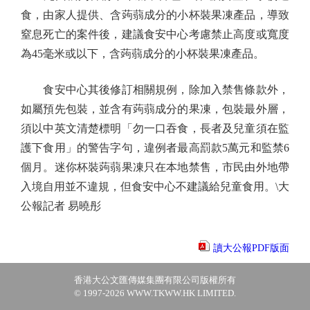
食，由家人提供、含蒟蒻成分的小杯裝果凍產品，導致
窒息死亡的案件後，建議食安中心考慮禁止高度或寬度
為45毫米或以下，含蒟蒻成分的小杯裝果凍產品。
食安中心其後修訂相關規例，除加入禁售條款外，
如屬預先包裝，並含有蒟蒻成分的果凍，包裝最外層，
須以中英文清楚標明「勿一口吞食，長者及兒童須在監
護下食用」的警告字句，違例者最高罰款5萬元和監禁6
個月。迷你杯裝蒟蒻果凍只在本地禁售，市民由外地帶
入境自用並不違規，但食安中心不建議給兒童食用。\大
公報記者 易曉彤
讀大公報PDF版面
香港大公文匯傳媒集團有限公司版權所有
© 1997-2026 WWW.TKWW.HK LIMITED.