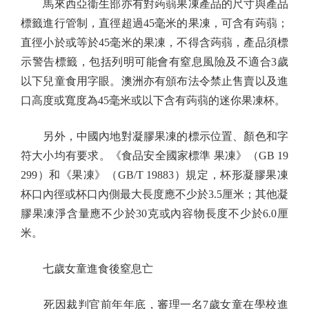
馬來西亞衞生部亦有對蒟蒻果凍產品的尺寸與產品
標籤進行管制，直徑超過45毫米的果凍，可含有蒟蒻；
直徑小於或等於45毫米的果凍，不得含蒟蒻，產品須標
示警告標籤，包括列明可能會有窒息風險及不適合3歲
以下兒童食用字眼。澳洲亦有頒布法令禁止售賣以及進
口高度或寬度為45毫米或以下含有蒟蒻的迷你果凍杯。
另外，中國內地對凝膠果凍的標示位置、顏色和字
符大小均有要求。《食品安全國家標準 果凍》（GB 19
299）和《果凍》（GB/T 19883）規定，杯形凝膠果凍
杯口內徑或杯口內側最大長度應不少於3.5厘米；其他凝
膠果凍淨含量應不少於30克或內容物長度不少於6.0厘
米。
七歲女童進食後窒息亡
死因裁判官前年年底，審理一名7歲女童在學校進