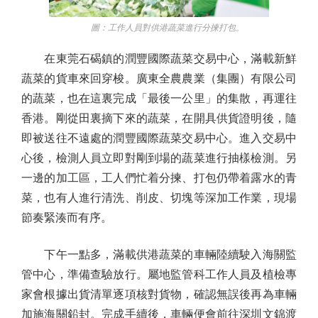
圖：工作人員對供港蔬菜進行分揀打包。
在東莞石碣鎮的潤豐國際蔬菜交易中心，滿載新鮮
蔬菜的貨車來回穿梭。廣東全農農業（集團）有限公司
的蔬菜，也在這裏完成「最後一公里」的集散，再運往
香港。剛從田裏摘下來的蔬菜，在開具供貨證明後，隨
即被送往不遠處的潤豐國際蔬菜交易中心。進入交易中
心後，檢測人員立即對剛到場的蔬菜進行抽樣檢測。另
一邊的加工區，工人們忙着分揀、打包仍帶着露水的青
菜，也有人進行清洗、削皮、切塊等深加工作業，現場
節奏緊湊而有序。
下午一點多，滿載供港蔬菜的車輛陸續駛入海關監
管中心，準備查驗放行。屬地監管科工作人員及植檢專
家會根據出貨清單逐項核對貨物，確認無誤後再為車輛
加施海關鉛封。完成手續後，車輛便會前往深圳文錦渡