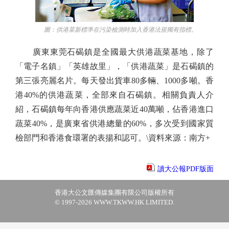
圖：供港菜新標準在污染檢測時加入香港法規獨有指標。
廣東東莞石碣鎮是全國最大供港蔬菜基地，除了
「電子名鎮」「英雄故里」，「供港蔬菜」是石碣鎮的
第三張亮麗名片。每天發出貨車80多輛、1000多噸。香
港40%的供港蔬菜，全部來自石碣鎮。相關負責人介
紹，石碣鎮每年向香港供應蔬菜近40萬噸，佔香港進口
蔬菜40%，是廣東省供港總量的60%，多次受到國家質
檢部門和香港食環署的表揚和認可。\資料來源：南方+
讀大公報PDF版面
香港大公文匯傳媒集團有限公司版權所有
© 1997-2026 WWW.TKWW.HK LIMITED.