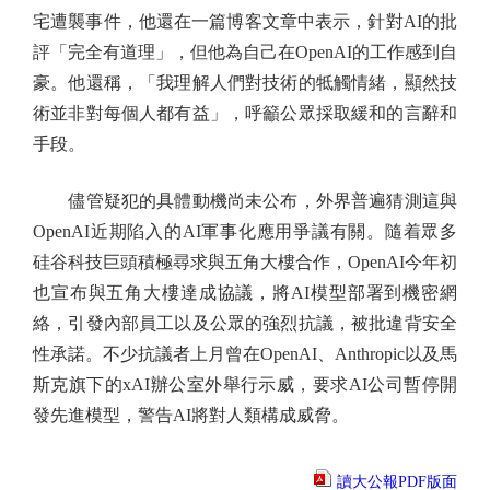
宅遭襲事件，他還在一篇博客文章中表示，針對AI的批
評「完全有道理」，但他為自己在OpenAI的工作感到自
豪。他還稱，「我理解人們對技術的牴觸情緒，顯然技
術並非對每個人都有益」，呼籲公眾採取緩和的言辭和
手段。
儘管疑犯的具體動機尚未公布，外界普遍猜測這與
OpenAI近期陷入的AI軍事化應用爭議有關。隨着眾多
硅谷科技巨頭積極尋求與五角大樓合作，OpenAI今年初
也宣布與五角大樓達成協議，將AI模型部署到機密網
絡，引發內部員工以及公眾的強烈抗議，被批違背安全
性承諾。不少抗議者上月曾在OpenAI、Anthropic以及馬
斯克旗下的xAI辦公室外舉行示威，要求AI公司暫停開
發先進模型，警告AI將對人類構成威脅。
讀大公報PDF版面