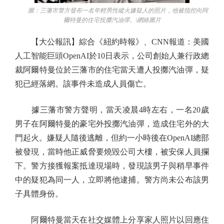
圖：三藩市警方發布一名年輕男性縱火嫌疑人的照片，他被指控向阿
爾特曼的住宅投擲汽油彈。\網絡圖片
【大公報訊】綜合《紐約時報》、CNN報道：美國
人工智能巨頭OpenAI於10日表示，公司創始人兼行政總
裁阿爾特曼位於三藩市的住宅當天遭人投擲汽油彈，疑
犯已經落網。該事件未造成人員傷亡。
據三藩市警方聲明，當天凌晨4時左右，一名20歲
男子在阿爾特曼的豪宅外投擲汽油彈，造成住宅外的大
門起火。嫌疑人隨後逃離，但約一小時後在OpenAI總部
被發現，當時他正威脅要燒毀公司大樓，被安保人員攔
下。警方接獲報案抵達現場時，發現該男子與稍早事件
中的疑犯為同一人，立即將他逮捕。警方尚未公布該男
子具體身份。
阿爾特曼當天在社交媒體上分享家人照片以回應住