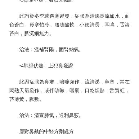
此證於冬季或遇寒易發，症狀為清涕長流如水，面
色蒼白，形寒怕冷，腰膝酸軟，小便清長，耳鳴，舌淡
苔白，脈沉細無力。
治法：溫補腎陽，固腎納氣。
•4肺經伏熱，上犯鼻竅證
此證症狀為鼻癢，噴嚏頻作，流清涕，鼻塞，常在
悶熱天氣發作，或伴咳嗽，咽癢，口乾煩熱，舌質紅，
苔薄黃，脈數。
治法：清宣肺氣，通利鼻竅。
應對鼻鼽的中醫方劑處方