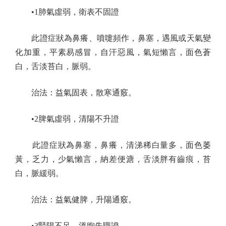
•1肺氣虛弱，衛表不固證
此證症狀為鼻癢、噴嚏頻作，鼻塞，遇風或天氣變
化加重，平素易感冒，自汗惡風，氣短懶言，面色蒼
白，舌淡苔白，脈弱。
治法：益氣固表，散寒通竅。
•2脾氣虛弱，清陽不升證
此證症狀為鼻塞，鼻癢，清涕稀白量多，面色萎
黃，乏力，少氣懶言，納差便溏，舌淡胖有齒痕，苔
白，脈緩弱。
治法：益氣健脾，升陽通竅。
•3腎陽不足，溫煦失職證