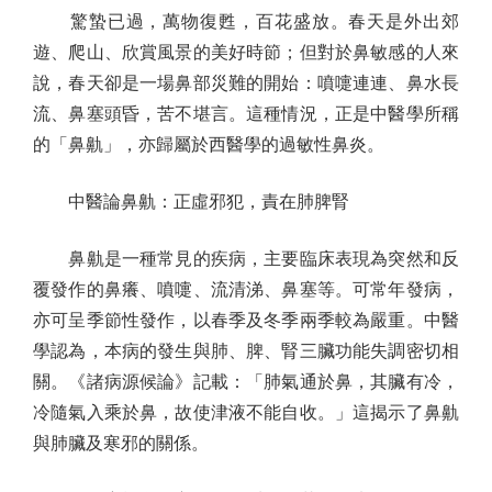
驚蟄已過，萬物復甦，百花盛放。春天是外出郊
遊、爬山、欣賞風景的美好時節；但對於鼻敏感的人來
說，春天卻是一場鼻部災難的開始：噴嚏連連、鼻水長
流、鼻塞頭昏，苦不堪言。這種情況，正是中醫學所稱
的「鼻鼽」，亦歸屬於西醫學的過敏性鼻炎。
中醫論鼻鼽：正虛邪犯，責在肺脾腎
鼻鼽是一種常見的疾病，主要臨床表現為突然和反
覆發作的鼻癢、噴嚏、流清涕、鼻塞等。可常年發病，
亦可呈季節性發作，以春季及冬季兩季較為嚴重。中醫
學認為，本病的發生與肺、脾、腎三臟功能失調密切相
關。《諸病源候論》記載：「肺氣通於鼻，其臟有冷，
冷隨氣入乘於鼻，故使津液不能自收。」這揭示了鼻鼽
與肺臟及寒邪的關係。