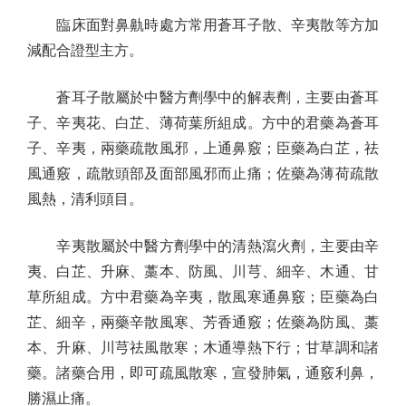
臨床面對鼻鼽時處方常用蒼耳子散、辛夷散等方加
減配合證型主方。
蒼耳子散屬於中醫方劑學中的解表劑，主要由蒼耳
子、辛夷花、白芷、薄荷葉所組成。方中的君藥為蒼耳
子、辛夷，兩藥疏散風邪，上通鼻竅；臣藥為白芷，祛
風通竅，疏散頭部及面部風邪而止痛；佐藥為薄荷疏散
風熱，清利頭目。
辛夷散屬於中醫方劑學中的清熱瀉火劑，主要由辛
夷、白芷、升麻、藁本、防風、川芎、細辛、木通、甘
草所組成。方中君藥為辛夷，散風寒通鼻竅；臣藥為白
芷、細辛，兩藥辛散風寒、芳香通竅；佐藥為防風、藁
本、升麻、川芎祛風散寒；木通導熱下行；甘草調和諸
藥。諸藥合用，即可疏風散寒，宣發肺氣，通竅利鼻，
勝濕止痛。