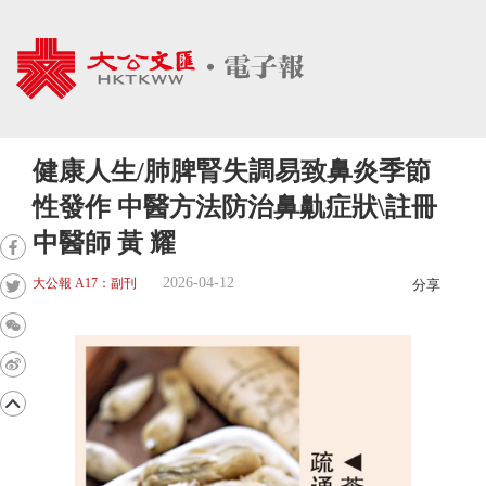
健康人生/肺脾腎失調易致鼻炎季節
性發作 中醫方法防治鼻鼽症狀\註冊
中醫師 黃 耀
2026-04-12
大公報 A17：副刊
分享