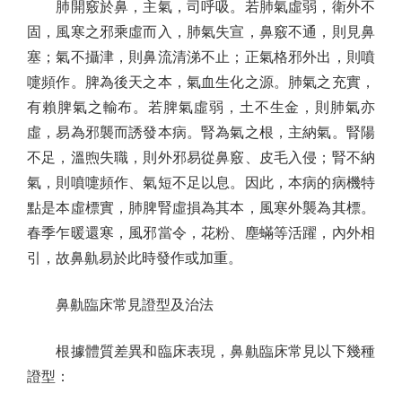
肺開竅於鼻，主氣，司呼吸。若肺氣虛弱，衛外不
固，風寒之邪乘虛而入，肺氣失宣，鼻竅不通，則見鼻
塞；氣不攝津，則鼻流清涕不止；正氣格邪外出，則噴
嚏頻作。脾為後天之本，氣血生化之源。肺氣之充實，
有賴脾氣之輸布。若脾氣虛弱，土不生金，則肺氣亦
虛，易為邪襲而誘發本病。腎為氣之根，主納氣。腎陽
不足，溫煦失職，則外邪易從鼻竅、皮毛入侵；腎不納
氣，則噴嚏頻作、氣短不足以息。因此，本病的病機特
點是本虛標實，肺脾腎虛損為其本，風寒外襲為其標。
春季乍暖還寒，風邪當令，花粉、塵蟎等活躍，內外相
引，故鼻鼽易於此時發作或加重。
鼻鼽臨床常見證型及治法
根據體質差異和臨床表現，鼻鼽臨床常見以下幾種
證型：