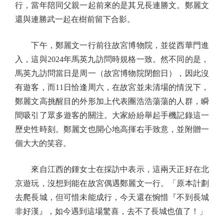
行，當年陪同父親一起前來的是其兄長連勝文。鄭麗文
還與連勝武一起在樹前留下合影。
下午，鄭麗文一行前往故宮博物院，並從西華門進
入，這與2024年馬英九訪問時規格一致。然不同的是，
馬英九訪問當日是周一（故宮博物院閉館日），因此沒
有遊客，而11日恰逢周六，在故宮並未清場的情況下，
鄭麗文高挑醒目的外形加上代表團浩浩蕩蕩的人群，瞬
間吸引了眾多遊客的關注。大家紛紛舉起手機記錄這一
歷史性時刻。鄭麗文也開心地高揮右手致意，並附贈一
個大大的笑容。
來自江西的鍾女士在採訪中表示，這兩天正好在北
京遊玩，沒想到能在故宮偶遇鄭麗文一行。「原本計劃
去爬長城，但可惜未能成行，今天還在惋惜『不到長城
非好漢』，如今遇到這場驚喜，去不了長城也值了！」