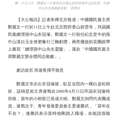
圖：11日上午，鄭麗文一行來到北京香山碧雲寺孫中山紀念堂，向孫
中山先生像敬獻花籃。 新華社
【大公報訊】記者朱燁北京報道：中國國民黨主席
鄭麗文一行於11日上午赴北京西郊香山碧雲寺，拜謁國
民黨總理孫中山衣冠塚。鄭麗文一行前往紀念堂中的孫
中山漢白玉全身塑像行三鞠躬禮，兩旁擺放的花圈緞帶
上書寫「總理孫中山先生靈鑒」，落款「中國國民黨主
席鄭麗文暨全體同志敬獻」。
參訪故宮 與遊客揮手致意
鄭麗文等步出衣冠塚後，駐足在院內一棵白皮松樹
前，該樹是前主席連戰在2006年4月15日拜謁衣冠塚時
所植，當年的小樹苗已長成大樹。鄭麗文詢問代表團成
員，連戰次子、青年發展委員會主委連勝武，「當年在
不在？」連勝武表示當時他剛踏入職場，未能請假隨