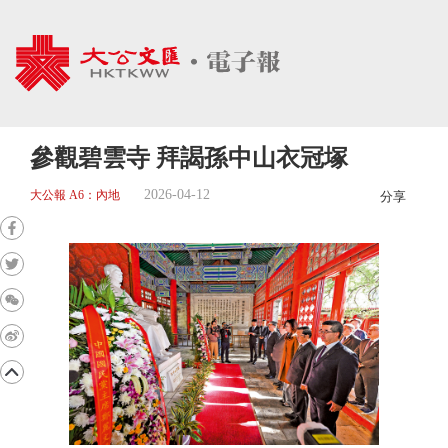
參觀碧雲寺 拜謁孫中山衣冠塚
2026-04-12
大公報 A6：內地
分享