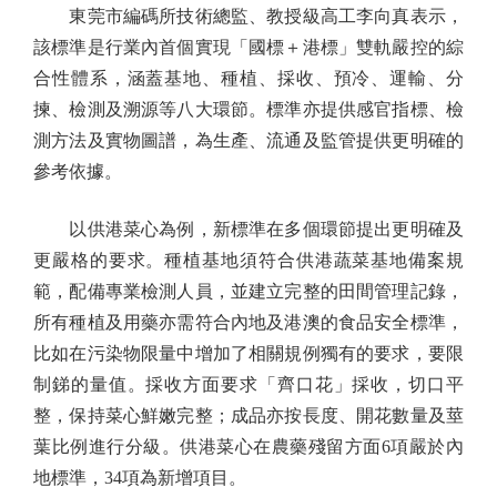
東莞市編碼所技術總監、教授級高工李向真表示，
該標準是行業內首個實現「國標＋港標」雙軌嚴控的綜
合性體系，涵蓋基地、種植、採收、預冷、運輸、分
揀、檢測及溯源等八大環節。標準亦提供感官指標、檢
測方法及實物圖譜，為生產、流通及監管提供更明確的
參考依據。
以供港菜心為例，新標準在多個環節提出更明確及
更嚴格的要求。種植基地須符合供港蔬菜基地備案規
範，配備專業檢測人員，並建立完整的田間管理記錄，
所有種植及用藥亦需符合內地及港澳的食品安全標準，
比如在污染物限量中增加了相關規例獨有的要求，要限
制銻的量值。採收方面要求「齊口花」採收，切口平
整，保持菜心鮮嫩完整；成品亦按長度、開花數量及莖
葉比例進行分級。供港菜心在農藥殘留方面6項嚴於內
地標準，34項為新增項目。