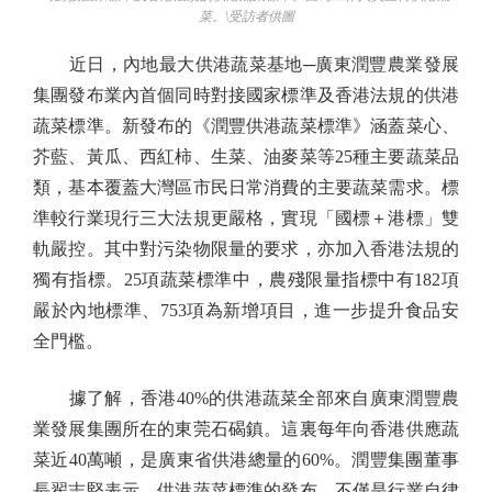
菜。\受訪者供圖
近日，內地最大供港蔬菜基地─廣東潤豐農業發展
集團發布業內首個同時對接國家標準及香港法規的供港
蔬菜標準。新發布的《潤豐供港蔬菜標準》涵蓋菜心、
芥藍、黃瓜、西紅柿、生菜、油麥菜等25種主要蔬菜品
類，基本覆蓋大灣區市民日常消費的主要蔬菜需求。標
準較行業現行三大法規更嚴格，實現「國標＋港標」雙
軌嚴控。其中對污染物限量的要求，亦加入香港法規的
獨有指標。25項蔬菜標準中，農殘限量指標中有182項
嚴於內地標準、753項為新增項目，進一步提升食品安
全門檻。
據了解，香港40%的供港蔬菜全部來自廣東潤豐農
業發展集團所在的東莞石碣鎮。這裏每年向香港供應蔬
菜近40萬噸，是廣東省供港總量的60%。潤豐集團董事
長翟志堅表示，供港蔬菜標準的發布，不僅是行業自律