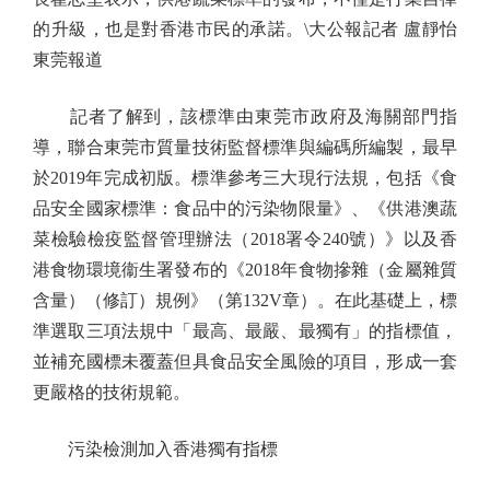
的升級，也是對香港市民的承諾。\大公報記者 盧靜怡
東莞報道
記者了解到，該標準由東莞市政府及海關部門指
導，聯合東莞市質量技術監督標準與編碼所編製，最早
於2019年完成初版。標準參考三大現行法規，包括《食
品安全國家標準：食品中的污染物限量》、《供港澳蔬
菜檢驗檢疫監督管理辦法（2018署令240號）》以及香
港食物環境衞生署發布的《2018年食物摻雜（金屬雜質
含量）（修訂）規例》（第132V章）。在此基礎上，標
準選取三項法規中「最高、最嚴、最獨有」的指標值，
並補充國標未覆蓋但具食品安全風險的項目，形成一套
更嚴格的技術規範。
污染檢測加入香港獨有指標