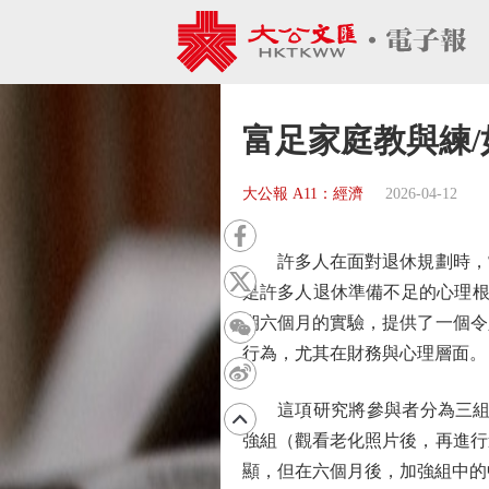
富足家庭教與練/
大公報 A11：經濟
2026-04-12
許多人在面對退休規劃時，常
是許多人退休準備不足的心理根
期六個月的實驗，提供了一個令
行為，尤其在財務與心理層面。
這項研究將參與者分為三組：控
強組（觀看老化照片後，再進行
顯，但在六個月後，加強組中的