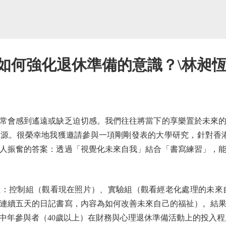
如何強化退休準備的意識？\林昶恆（
會感到遙遠或缺乏迫切感。我們往往將當下的享樂置於未來的
源。很榮幸地我獲邀請參與一項剛剛發表的大學研究，針對香港
人振奮的答案：透過「視覺化未來自我」結合「書寫練習」，
制組（觀看現在照片）、實驗組（觀看經老化處理的未來自己
連續五天的日記書寫，內容為如何改善未來自己的福祉）。結
中年參與者（40歲以上）在財務與心理退休準備活動上的投入