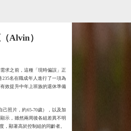
Alvin）
需求之前，這種「現時偏誤」正
235名在職成年人進行了一項為
能有效提升中年上班族的退休準備
照片，約65-70歲），以及加
果顯示，雖然兩周後各組差異不明
程度，顯著高於控制組的同齡者。