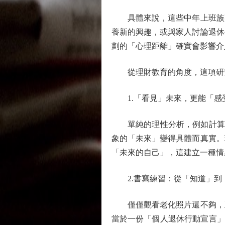
具體來說，這些中年上班族更
養新的興趣，或與家人討論退休
劃的「心理距離」確實會影響介
從理財教育的角度，這項研究
1.「看見」未來，更能「感
單純的理性分析，例如計算退
象的「未來」變得具體而真實。
「未來的自己」，這建立一種情
2.書寫練習：從「知道」到
僅僅觀看老化照片還不夠，五
當於一份「個人退休行動宣言」