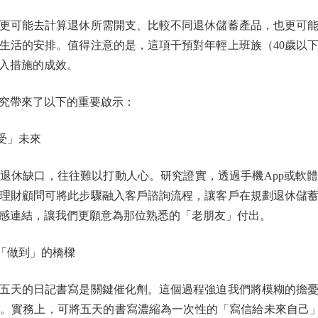
可能去計算退休所需開支、比較不同退休儲蓄產品，也更可能
生活的安排。值得注意的是，這項干預對年輕上班族（40歲以
入措施的成效。
帶來了以下的重要啟示：
受」未來
休缺口，往往難以打動人心。研究證實，透過手機App或軟體
理財顧問可將此步驟融入客戶諮詢流程，讓客戶在規劃退休儲
感連結，讓我們更願意為那位熟悉的「老朋友」付出。
「做到」的橋樑
天的日記書寫是關鍵催化劑。這個過程強迫我們將模糊的擔憂
。實務上，可將五天的書寫濃縮為一次性的「寫信給未來自己」